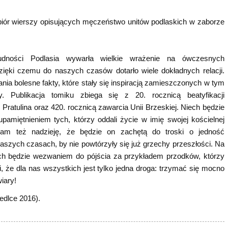
biór wierszy opisujących męczeństwo unitów podlaskich w zaborze
ludności Podlasia wywarła wielkie wrażenie na ówczesnych
dzięki czemu do naszych czasów dotarło wiele dokładnych relacji.
łania bolesne fakty, które stały się inspiracją zamieszczonych w tym
y. Publikacja tomiku zbiega się z 20. rocznicą beatyfikacji
ratulina oraz 420. rocznicą zawarcia Unii Brzeskiej. Niech będzie
amiętnieniem tych, którzy oddali życie w imię swojej kościelnej
am też nadzieję, że będzie on zachętą do troski o jedność
aszych czasach, by nie powtórzyły się już grzechy przeszłości. Na
ch będzie wezwaniem do pójścia za przykładem przodków, którzy
i, że dla nas wszystkich jest tylko jedna droga: trzymać się mocno
wiary!
edlce 2016).