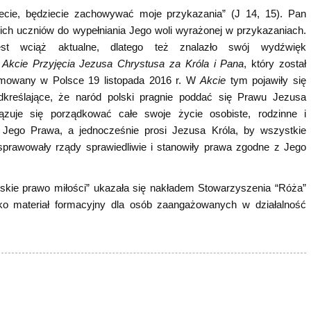
ujecie, będziecie zachowywać moje przykazania” (J 14, 15). Pan
ch uczniów do wypełniania Jego woli wyrażonej w przykazaniach.
st wciąż aktualne, dlatego też znalazło swój wydźwięk
Akcie Przyjęcia Jezusa Chrystusa za Króla i Pana
, który został
amowany w Polsce 19 listopada 2016 r. W
Akcie
tym pojawiły się
dkreślające, że naród polski pragnie poddać się Prawu Jezusa
ązuje się porządkować całe swoje życie osobiste, rodzinne i
Jego Prawa, a jednocześnie prosi Jezusa Króla, by wszystkie
sprawowały rządy sprawiedliwie i stanowiły prawa zgodne z Jego
wskie prawo miłości” ukazała się nakładem Stowarzyszenia “Róża”
ko materiał formacyjny dla osób zaangażowanych w działalność