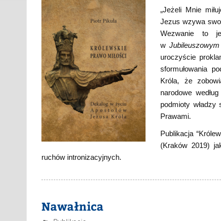
„Jeżeli Mnie mił
Jezus wzywa swoi
Wezwanie to je
w
Jubileuszowym 
uroczyście prokl
sformułowania po
Króla, że zobowi
narodowe według 
podmioty władzy 
Prawami.
Publikacja “Króle
(Kraków 2019) ja
ruchów intronizacyjnych.
Nawałnica