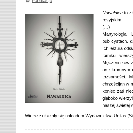
Publikacje
Nawałnica
to z
rosyjskim.
(…)
Martyrologia 
publicystach, 
Ich lektura ods
tomiku wiersz
Męczenników z P
on skromnym up
tożsamości. M
chrześcijan w n
koniec zaś nie
głęboko wierzyl
naszej świętej 
Wiersze ukazały się nakładem Wydawnictwa Unitas (Si