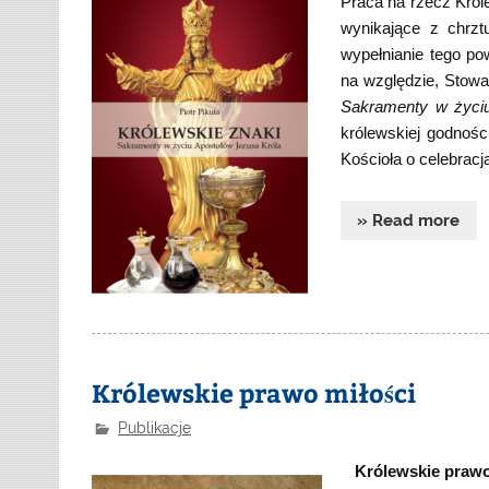
Praca na rzecz Król
wynikające z chrzt
wypełnianie tego po
na względzie, Stow
Sakramenty w życiu
królewskiej godnośc
Kościoła o celebracja
» Read more
Królewskie prawo miłości
Publikacje
Królewskie prawo