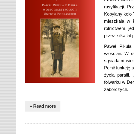
rusyfikacji. P
Kobylany koło 
mieszkała w P
rolnictwem, je
przez kilka lat
Paweł Pikuła
włościan. W s
sąsiadami wied
Pełnił funkcję 
życia parafii
folwarku w Der
zaborczych.
» Read more