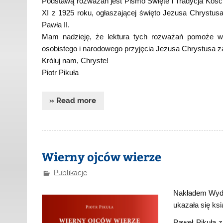
Podstawą rozważań jest Pismo Święte i Tradycja Kośc
XI z 1925 roku, ogłaszającej święto Jezusa Chrystus
Pawła II.
Mam nadzieję, że lektura tych rozważań pomoże w
osobistego i narodowego przyjęcia Jezusa Chrystusa za
Króluj nam, Chryste!
Piotr Pikuła
» Read more
Wierny ojców wierze
Publikacje
Nakładem Wyda
ukazała się ksi
Paweł Pikuła z