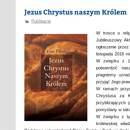
Jezus Chrystus naszym Królem
Publikacje
W trosce o reli
Jubileuszowy Ak
ogłoszenie prze
listopada 2016 r
W związku z 10
potwierdzić na
pragniemy uznać
przyjąć Jego praw
W ramach przyg
Chrystusa za K
przybliżających
pomyślany w taki
W związku z ty
królewskiej wła