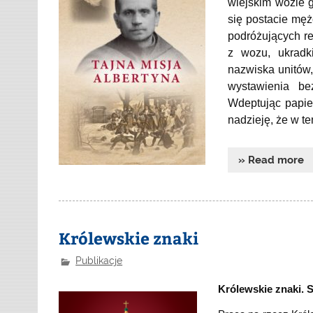
wiejskim wozie g
się postacie mę
podróżujących re
z wozu, ukradk
nazwiska unitów,
wystawienia be
Wdeptując papie
nadzieję, że w 
» Read more
Królewskie znaki
Publikacje
Królewskie znaki. 