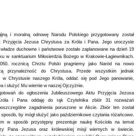
gijną i moralną odnowę Narodu Polskiego przygotowany został
t Przyjęcia Jezusa Chrystusa za Króla i Pana. Jego uroczyste
z władze duchowne i państwowe zostało zaplanowane na dzień 19
oku w sanktuarium Miłosierdzia Bożego w Krakowie-Łagiewnikach.
50. rocznicą Chrztu Polski pragniemy jako Naród na nowo
szą przynależność do Chrystusa. Przede wszystkim jednak
 w Chrystusie naszego Króla, oddać się pod Jego panowanie,
a i służyć Mu wiernie w naszej Ojczyźnie.
otowań do ogłoszenia Jubileuszowego Aktu Przyjęcia Jezusa
róla i Pana oddaję do rąk Czytelnika zbiór 31 rozważań
 poszczególne zagadnienia poruszone w Akcie. Zbiór ten został
 sposób, by mógł służyć jako październikowe czytania różańcowe.
m w sposób przystępny prezentuje naukę Kościoła na temat
dzy Pana Jezusa oraz królewskiej misji wiernych w świecie.