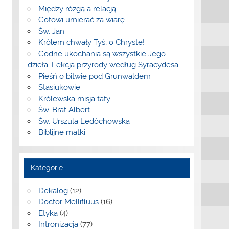
Między rózgą a relacją
Gotowi umierać za wiarę
Św. Jan
Królem chwały Tyś, o Chryste!
Godne ukochania są wszystkie Jego
dzieła. Lekcja przyrody według Syracydesa
Pieśń o bitwie pod Grunwaldem
Stasiukowie
Królewska misja taty
Św. Brat Albert
Św. Urszula Ledóchowska
Biblijne matki
Kategorie
Dekalog
(12)
Doctor Mellifluus
(16)
Etyka
(4)
Intronizacja
(77)