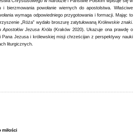
estwa Chrystusowego w Narodzie i Państwie Polskim wpisuje się w
u i bierzmowania powołanie wiernych do apostolstwa. Właściwe
wołania wymaga odpowiedniego przygotowania i formacji. Mając to
arzyszenie „Róża” wydało broszurę zatytułowaną
Królewskie znaki.
 Apostołów Jezusa Króla
(Kraków 2020). Ukazuje ona prawdę o
i Pana Jezusa i królewskiej misji chrześcijan z perspektywy nauki
ch liturgicznych.
 miłości