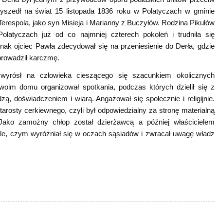
rzyszedł na świat 15 listopada 1836 roku w Polatyczach w gminie
Terespola, jako syn Misieja i Marianny z Buczyłów. Rodzina Pikułów
olatyczach już od co najmniej czterech pokoleń i trudniła się
dnak ojciec Pawła zdecydował się na przeniesienie do Derła, gdzie
 prowadził karczmę.
 wyrósł na człowieka cieszącego się szacunkiem okolicznych
woim domu organizował spotkania, podczas których dzielił się z
zą, doświadczeniem i wiarą. Angażował się społecznie i religijnie.
starosty cerkiewnego, czyli był odpowiedzialny za stronę materialną
. Jako zamożny chłop został dzierżawcą a później właścicielem
le, czym wyróżniał się w oczach sąsiadów i zwracał uwagę władz