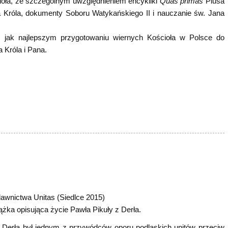
ioła, ze szczególnym uwzględnieniem encykliki
Quas primas
Piusa
a Króla, dokumenty Soboru Watykańskiego II i nauczanie św. Jana
 jak najlepszym przygotowaniu wiernych Kościoła w Polsce do
 Króla i Pana.
wnictwa Unitas (Siedlce 2015)
ążka opisująca życie Pawła Pikuły z Derła.
 Derła był jednym z przywódców oporu podlaskich unitów przeciw