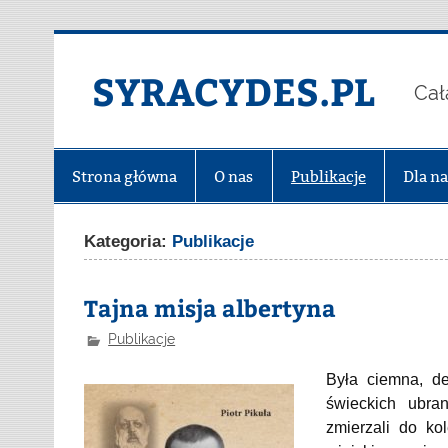
Skip
to
content
SYRACYDES.PL
Cał
Strona główna
O nas
Publikacje
Dla n
Kategoria:
Publikacje
Tajna misja albertyna
Publikacje
Była ciemna, d
świeckich ubra
zmierzali do ko