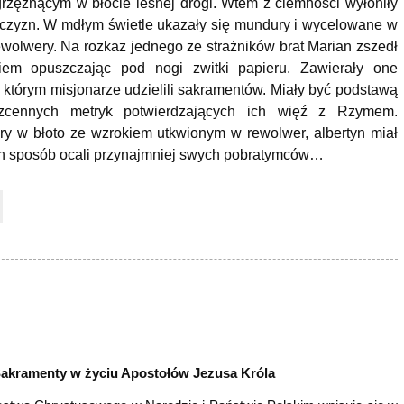
rzęznącym w błocie leśnej drogi. Wtem z ciemności wyłoniły
żczyzn. W mdłym świetle ukazały się mundury i wycelowane w
wolwery. Na rozkaz jednego ze strażników brat Marian zszedł
iem opuszczając pod nogi zwitki papieru. Zawierały one
 którym misjonarze udzielili sakramentów. Miały być podstawą
zcennych metryk potwierdzających ich więź z Rzymem.
ry w błoto ze wzrokiem utkwionym w rewolwer, albertyn miał
ten sposób ocali przynajmniej swych pobratymców…
Sakramenty w życiu Apostołów Jezusa Króla