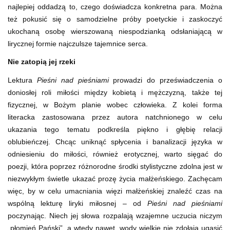
najlepiej oddadzą to, czego doświadcza konkretna para. Można
też pokusić się o samodzielne próby poetyckie i zaskoczyć
ukochaną osobę wierszowaną niespodzianką odsłaniającą w
lirycznej formie najczulsze tajemnice serca.
Nie zatopią jej rzeki
Lektura
Pieśni nad pieśniami
prowadzi do przeświadczenia o
doniosłej roli miłości między kobietą i mężczyzną, także tej
fizycznej, w Bożym planie wobec człowieka. Z kolei forma
literacka zastosowana przez autora natchnionego w celu
ukazania tego tematu podkreśla piękno i głębię relacji
oblubieńczej. Chcąc uniknąć spłycenia i banalizacji języka w
odniesieniu do miłości, również erotycznej, warto sięgać do
poezji, która poprzez różnorodne środki stylistyczne zdolna jest w
niezwykłym świetle ukazać prozę życia małżeńskiego. Zachęcam
więc, by w celu umacniania więzi małżeńskiej znaleźć czas na
wspólną lekturę liryki miłosnej – od
Pieśni nad pieśniami
poczynając. Niech jej słowa rozpalają wzajemne uczucia niczym
„płomień Pański”, a wtedy nawet „wody wielkie nie zdołają ugasić