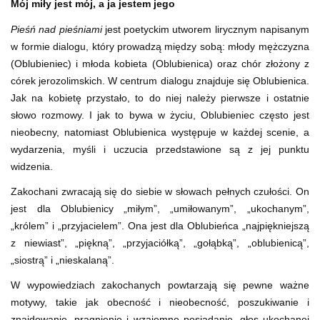
Mój miły jest mój, a ja jestem jego
Pieśń nad pieśniami
jest poetyckim utworem lirycznym napisanym
w formie dialogu, który prowadzą między sobą: młody mężczyzna
(Oblubieniec) i młoda kobieta (Oblubienica) oraz chór złożony z
córek jerozolimskich. W centrum dialogu znajduje się Oblubienica.
Jak na kobietę przystało, to do niej należy pierwsze i ostatnie
słowo rozmowy. I jak to bywa w życiu, Oblubieniec często jest
nieobecny, natomiast Oblubienica występuje w każdej scenie, a
wydarzenia, myśli i uczucia przedstawione są z jej punktu
widzenia.
Zakochani zwracają się do siebie w słowach pełnych czułości. On
jest dla Oblubienicy „miłym”, „umiłowanym”, „ukochanym”,
„królem” i „przyjacielem”. Ona jest dla Oblubieńca „najpiękniejszą
z niewiast”, „piękną”, „przyjaciółką”, „gołąbką”, „oblubienicą”,
„siostrą” i „nieskalaną”.
W wypowiedziach zakochanych powtarzają się pewne ważne
motywy, takie jak obecność i nieobecność, poszukiwanie i
znajdowanie, pragnienie i wzajemne posiadanie, głos ukochanej