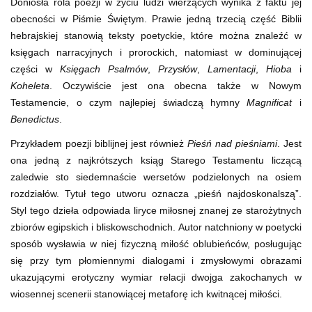
Doniosła rola poezji w życiu ludzi wierzących wynika z faktu jej
obecności w Piśmie Świętym. Prawie jedną trzecią część Biblii
hebrajskiej stanowią teksty poetyckie, które można znaleźć w
księgach narracyjnych i prorockich, natomiast w dominującej
części w
Księgach Psalmów
,
Przysłów
,
Lamentacji
,
Hioba
i
Koheleta
. Oczywiście jest ona obecna także w Nowym
Testamencie, o czym najlepiej świadczą hymny
Magnificat
i
Benedictus
.
Przykładem poezji biblijnej jest również
Pieśń nad pieśniami
. Jest
ona jedną z najkrótszych ksiąg Starego Testamentu liczącą
zaledwie sto siedemnaście wersetów podzielonych na osiem
rozdziałów. Tytuł tego utworu oznacza „pieśń najdoskonalszą”.
Styl tego dzieła odpowiada liryce miłosnej znanej ze starożytnych
zbiorów egipskich i bliskowschodnich. Autor natchniony w poetycki
sposób wysławia w niej fizyczną miłość oblubieńców, posługując
się przy tym płomiennymi dialogami i zmysłowymi obrazami
ukazującymi erotyczny wymiar relacji dwojga zakochanych w
wiosennej scenerii stanowiącej metaforę ich kwitnącej miłości.