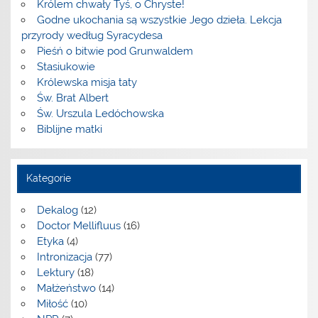
Królem chwały Tyś, o Chryste!
Godne ukochania są wszystkie Jego dzieła. Lekcja
przyrody według Syracydesa
Pieśń o bitwie pod Grunwaldem
Stasiukowie
Królewska misja taty
Św. Brat Albert
Św. Urszula Ledóchowska
Biblijne matki
Kategorie
Dekalog
(12)
Doctor Mellifluus
(16)
Etyka
(4)
Intronizacja
(77)
Lektury
(18)
Małżeństwo
(14)
Miłość
(10)