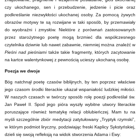
czy ukochanego, sen i przebudzenie, jedzenie i picie oraz
podkreślanie niezwykłości ukochanej osoby. Za pomocą żywych
obrazów motywy te są rozwijane w taki sposób, by przemawiały
do wyobraźni i zmysłów. Niektóre z porównań zastosowanych
przez starożytnego poetę mogą brzmieć dla współczesnego
czytelnika dziwnie lub nawet zabawnie, niemniej można znaleźć w
Pieśni nad pieśniami
także takie fragmenty, których zacytowanie
na kartce walentynkowej z pewnością ucieszy ukochaną osobę.
Poezja we dwoje
Bóg natchnął poetę czasów biblijnych, by ten poprzez właściwe
jego czasom środki literackie ukazał wspaniałość ludzkiej miłości.
W naszych czasach w twórczy sposób rolę poezji podkreślał św.
Jan Paweł II. Spod jego pióra wyszły wybitne utwory literackie
poruszające również tematykę relacji oblubieńczej. Mam tu na
myśli szczególnie zbiór medytacji zatytułowany „Tryptyk rzymski”,
w którym podmiot liryczny, podziwiając freski Kaplicy Sykstyńskiej,
dzieli się swoją refleksją na widok stworzenia Adama i Ewy: