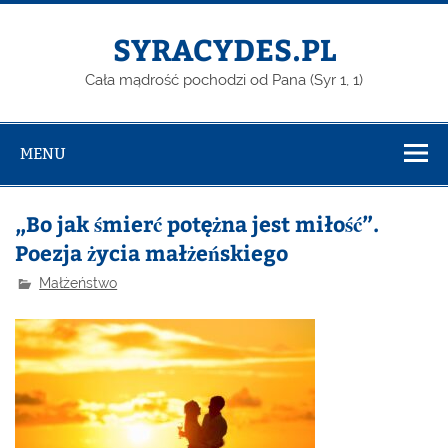
Skip
to
content
SYRACYDES.PL
Cała mądrość pochodzi od Pana (Syr 1, 1)
MENU
„Bo jak śmierć potężna jest miłość”.
Poezja życia małżeńskiego
Małżeństwo