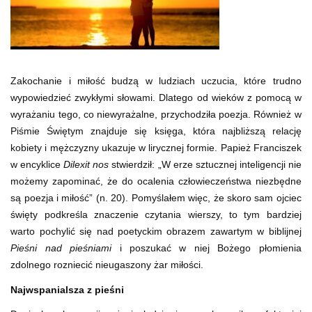
Zakochanie i miłość budzą w ludziach uczucia, które trudno
wypowiedzieć zwykłymi słowami. Dlatego od wieków z pomocą w
wyrażaniu tego, co niewyrażalne, przychodziła poezja. Również w
Piśmie Świętym znajduje się księga, która najbliższą relację
kobiety i mężczyzny ukazuje w lirycznej formie. Papież Franciszek
w encyklice
Dilexit nos
stwierdził: „W erze sztucznej inteligencji nie
możemy zapominać, że do ocalenia człowieczeństwa niezbędne
są poezja i miłość” (n. 20). Pomyślałem więc, że skoro sam ojciec
święty podkreśla znaczenie czytania wierszy, to tym bardziej
warto pochylić się nad poetyckim obrazem zawartym w biblijnej
Pieśni nad pieśniami
i poszukać w niej Bożego płomienia
zdolnego rozniecić nieugaszony żar miłości.
Najwspanialsza z pieśni