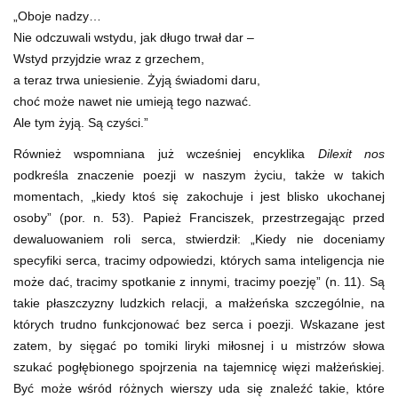
„Oboje nadzy…
Nie odczuwali wstydu, jak długo trwał dar –
Wstyd przyjdzie wraz z grzechem,
a teraz trwa uniesienie. Żyją świadomi daru,
choć może nawet nie umieją tego nazwać.
Ale tym żyją. Są czyści.”
Również wspomniana już wcześniej encyklika
Dilexit nos
podkreśla znaczenie poezji w naszym życiu, także w takich
momentach, „kiedy ktoś się zakochuje i jest blisko ukochanej
osoby” (por. n. 53). Papież Franciszek, przestrzegając przed
dewaluowaniem roli serca, stwierdził: „Kiedy nie doceniamy
specyfiki serca, tracimy odpowiedzi, których sama inteligencja nie
może dać, tracimy spotkanie z innymi, tracimy poezję” (n. 11). Są
takie płaszczyzny ludzkich relacji, a małżeńska szczególnie, na
których trudno funkcjonować bez serca i poezji. Wskazane jest
zatem, by sięgać po tomiki liryki miłosnej i u mistrzów słowa
szukać pogłębionego spojrzenia na tajemnicę więzi małżeńskiej.
Być może wśród różnych wierszy uda się znaleźć takie, które