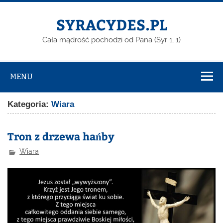
Skip
to
content
SYRACYDES.PL
Cała mądrość pochodzi od Pana (Syr 1, 1)
MENU
Kategoria:
Wiara
Tron z drzewa hańby
Wiara