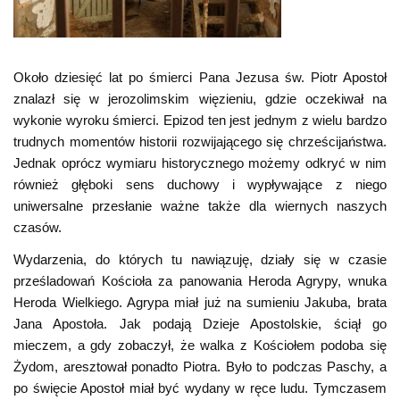
Około dziesięć lat po śmierci Pana Jezusa św. Piotr Apostoł
znalazł się w jerozolimskim więzieniu, gdzie oczekiwał na
wykonie wyroku śmierci. Epizod ten jest jednym z wielu bardzo
trudnych momentów historii rozwijającego się chrześcijaństwa.
Jednak oprócz wymiaru historycznego możemy odkryć w nim
również głęboki sens duchowy i wypływające z niego
uniwersalne przesłanie ważne także dla wiernych naszych
czasów.
Wydarzenia, do których tu nawiązuję, działy się w czasie
prześladowań Kościoła za panowania Heroda Agrypy, wnuka
Heroda Wielkiego. Agrypa miał już na sumieniu Jakuba, brata
Jana Apostoła. Jak podają Dzieje Apostolskie, ściął go
mieczem, a gdy zobaczył, że walka z Kościołem podoba się
Żydom, aresztował ponadto Piotra. Było to podczas Paschy, a
po święcie Apostoł miał być wydany w ręce ludu. Tymczasem