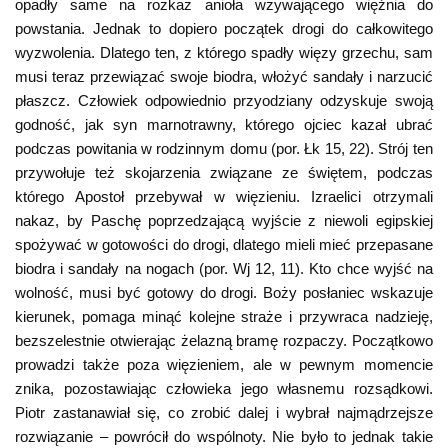
opadły same na rozkaz anioła wzywającego więźnia do
powstania. Jednak to dopiero początek drogi do całkowitego
wyzwolenia. Dlatego ten, z którego spadły więzy grzechu, sam
musi teraz przewiązać swoje biodra, włożyć sandały i narzucić
płaszcz. Człowiek odpowiednio przyodziany odzyskuje swoją
godność, jak syn marnotrawny, którego ojciec kazał ubrać
podczas powitania w rodzinnym domu (por. Łk 15, 22). Strój ten
przywołuje też skojarzenia związane ze świętem, podczas
którego Apostoł przebywał w więzieniu. Izraelici otrzymali
nakaz, by Paschę poprzedzającą wyjście z niewoli egipskiej
spożywać w gotowości do drogi, dlatego mieli mieć przepasane
biodra i sandały na nogach (por. Wj 12, 11). Kto chce wyjść na
wolność, musi być gotowy do drogi. Boży posłaniec wskazuje
kierunek, pomaga minąć kolejne straże i przywraca nadzieję,
bezszelestnie otwierając żelazną bramę rozpaczy. Początkowo
prowadzi także poza więzieniem, ale w pewnym momencie
znika, pozostawiając człowieka jego własnemu rozsądkowi.
Piotr zastanawiał się, co zrobić dalej i wybrał najmądrzejsze
rozwiązanie – powrócił do wspólnoty. Nie było to jednak takie