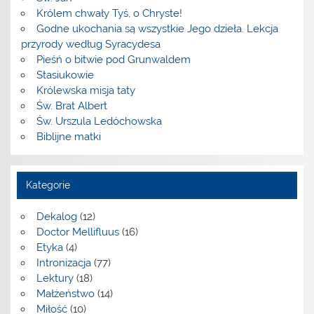
Królem chwały Tyś, o Chryste!
Godne ukochania są wszystkie Jego dzieła. Lekcja
przyrody według Syracydesa
Pieśń o bitwie pod Grunwaldem
Stasiukowie
Królewska misja taty
Św. Brat Albert
Św. Urszula Ledóchowska
Biblijne matki
Kategorie
Dekalog
(12)
Doctor Mellifluus
(16)
Etyka
(4)
Intronizacja
(77)
Lektury
(18)
Małżeństwo
(14)
Miłość
(10)