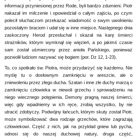
informacji przyniesionej przez Rode, byli bardzo zdumieni. Piotr
nakazał im milczenie i opowiedział o całym zajściu, po czym
polecił słuchaczom przekazać wiadomość o swym uwolnieniu
pozostałym braciom i udał się w inne miejsce. Następnego dnia
zaskoczony Herod przesłuchał i skazał na karę śmierci
strażników, którym wymknął się więzień, a po jakimś czasie
sam został uśmiercony przez anioła Pańskiego, ponieważ
pozwolił ludziom nazywać się bogiem (por. Dz 12, 1-23).
To, co spotkało św. Piotra, może przydarzyć się każdemu. Nie
myślę tu o dosłownym zamknięciu w areszcie, ale o
zniewoleniu przez złego ducha. Szatan i inne złe duchy marzą o
zamknięciu człowieka w niewoli grzechu i sprowadzeniu na
niego wiecznego potępienia. Demony pragną naszej śmierci,
więc gdy wpadniemy w ich ręce, zrobią wszystko, by nie
utracić zdobyczy. Podwójny łańcuch, którym skuty został Piotr,
może symbolizować dwa rodzaje grzechów, które zagrażają
człowiekowi. Część z nich, jak na przykład gniew lub pycha,
odnosi się do naszej duchowej natury, druga część,