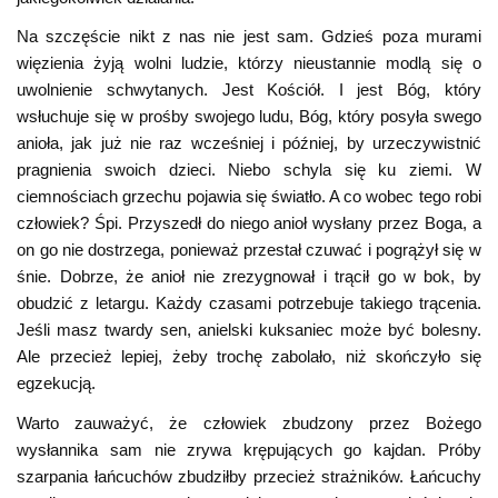
Na szczęście nikt z nas nie jest sam. Gdzieś poza murami
więzienia żyją wolni ludzie, którzy nieustannie modlą się o
uwolnienie schwytanych. Jest Kościół. I jest Bóg, który
wsłuchuje się w prośby swojego ludu, Bóg, który posyła swego
anioła, jak już nie raz wcześniej i później, by urzeczywistnić
pragnienia swoich dzieci. Niebo schyla się ku ziemi. W
ciemnościach grzechu pojawia się światło. A co wobec tego robi
człowiek? Śpi. Przyszedł do niego anioł wysłany przez Boga, a
on go nie dostrzega, ponieważ przestał czuwać i pogrążył się w
śnie. Dobrze, że anioł nie zrezygnował i trącił go w bok, by
obudzić z letargu. Każdy czasami potrzebuje takiego trącenia.
Jeśli masz twardy sen, anielski kuksaniec może być bolesny.
Ale przecież lepiej, żeby trochę zabolało, niż skończyło się
egzekucją.
Warto zauważyć, że człowiek zbudzony przez Bożego
wysłannika sam nie zrywa krępujących go kajdan. Próby
szarpania łańcuchów zbudziłby przecież strażników. Łańcuchy