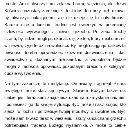
proste. Anioł otworzył mu żelazną bramę więzienia, ale drzwi
Kościoła pozostały zamknięte. Jest ktoś, kto przy nich czuwa,
by otworzyć pukającemu, ale nie dzieje się to natychmiast.
Bardzo często ludziom trudno jest uwierzyć w przemianę
człowieka wyrwanego z niewoli grzechu. Potrzeba trochę
czasu, by ludzie mogli przekonać się, że ten, który miał umrzeć
w niewoli, żyje teraz na wolności. By mogli osiągnąć całkowitą
pewność, trzeba opowiedzieć o swoim doświadczeniu i dać
świadectwo o doznanym miłosierdziu, a wspólnota będzie
mogła z radością opowiadać pozostałym braciom o kolejnym
cudzie wyzwolenia.
Na tym zakończę tę medytację. Omawiany fragment Pisma
Świętego może stać się żywym Słowem Bożym także dla
ciebie, jeśli teraz sam znajdziesz czas na rozmyślanie nad nim
i odniesiesz go do swojej sytuacji. Być może znasz kogoś, kto
siedzi w lochu i potrzebuje twojej modlitwy o uwolnienie. Być
może sam tkwisz teraz w więzieniu i skuty łańcuchami grzechu
potrzebujesz trącenia Bożego wysłannika. A może to ciebie