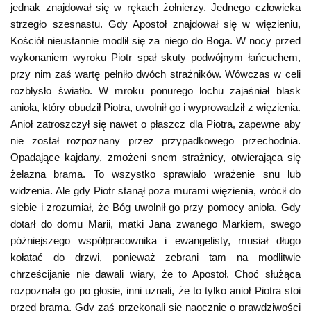
jednak znajdował się w rękach żołnierzy. Jednego człowieka
strzegło szesnastu. Gdy Apostoł znajdował się w więzieniu,
Kościół nieustannie modlił się za niego do Boga. W nocy przed
wykonaniem wyroku Piotr spał skuty podwójnym łańcuchem,
przy nim zaś wartę pełniło dwóch strażników. Wówczas w celi
rozbłysło światło. W mroku ponurego lochu zajaśniał blask
anioła, który obudził Piotra, uwolnił go i wyprowadził z więzienia.
Anioł zatroszczył się nawet o płaszcz dla Piotra, zapewne aby
nie został rozpoznany przez przypadkowego przechodnia.
Opadające kajdany, zmożeni snem strażnicy, otwierająca się
żelazna brama. To wszystko sprawiało wrażenie snu lub
widzenia. Ale gdy Piotr stanął poza murami więzienia, wrócił do
siebie i zrozumiał, że Bóg uwolnił go przy pomocy anioła. Gdy
dotarł do domu Marii, matki Jana zwanego Markiem, swego
późniejszego współpracownika i ewangelisty, musiał długo
kołatać do drzwi, ponieważ zebrani tam na modlitwie
chrześcijanie nie dawali wiary, że to Apostoł. Choć służąca
rozpoznała go po głosie, inni uznali, że to tylko anioł Piotra stoi
przed bramą. Gdy zaś przekonali się naocznie o prawdziwości