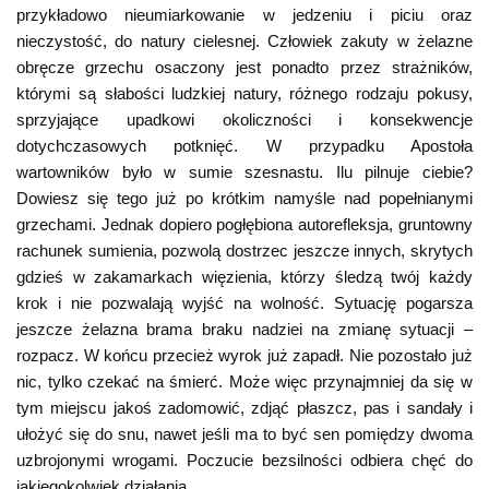
przykładowo nieumiarkowanie w jedzeniu i piciu oraz
nieczystość, do natury cielesnej. Człowiek zakuty w żelazne
obręcze grzechu osaczony jest ponadto przez strażników,
którymi są słabości ludzkiej natury, różnego rodzaju pokusy,
sprzyjające upadkowi okoliczności i konsekwencje
dotychczasowych potknięć. W przypadku Apostoła
wartowników było w sumie szesnastu. Ilu pilnuje ciebie?
Dowiesz się tego już po krótkim namyśle nad popełnianymi
grzechami. Jednak dopiero pogłębiona autorefleksja, gruntowny
rachunek sumienia, pozwolą dostrzec jeszcze innych, skrytych
gdzieś w zakamarkach więzienia, którzy śledzą twój każdy
krok i nie pozwalają wyjść na wolność. Sytuację pogarsza
jeszcze żelazna brama braku nadziei na zmianę sytuacji –
rozpacz. W końcu przecież wyrok już zapadł. Nie pozostało już
nic, tylko czekać na śmierć. Może więc przynajmniej da się w
tym miejscu jakoś zadomowić, zdjąć płaszcz, pas i sandały i
ułożyć się do snu, nawet jeśli ma to być sen pomiędzy dwoma
uzbrojonymi wrogami. Poczucie bezsilności odbiera chęć do
jakiegokolwiek działania.