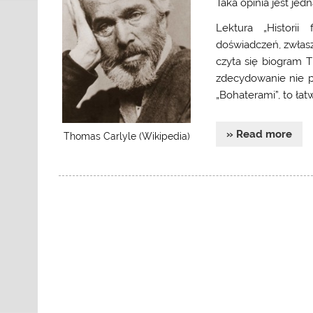
Taka opinia jest je
Lektura „Historii 
doświadczeń, zwłas
czyta się biogram T
zdecydowanie nie p
„Bohaterami”, to łat
» Read more
Thomas Carlyle (Wikipedia)