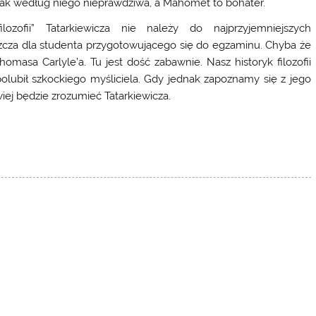
dnak według niego nieprawdziwa, a Mahomet to bohater.
filozofii” Tatarkiewicza nie należy do najprzyjemniejszych
zcza dla studenta przygotowującego się do egzaminu. Chyba że
homasa Carlyle’a. Tu jest dość zabawnie. Nasz historyk filozofii
olubił szkockiego myśliciela. Gdy jednak zapoznamy się z jego
wiej będzie zrozumieć Tatarkiewicza.