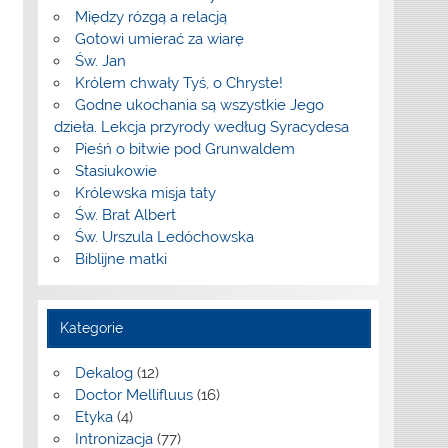
Między rózgą a relacją
Gotowi umierać za wiarę
Św. Jan
Królem chwały Tyś, o Chryste!
Godne ukochania są wszystkie Jego
dzieła. Lekcja przyrody według Syracydesa
Pieśń o bitwie pod Grunwaldem
Stasiukowie
Królewska misja taty
Św. Brat Albert
Św. Urszula Ledóchowska
Biblijne matki
Kategorie
Dekalog
(12)
Doctor Mellifluus
(16)
Etyka
(4)
Intronizacja
(77)