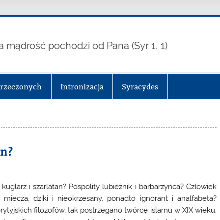
a mądrość pochodzi od Pana (Syr 1, 1)
arzeczonych
Intronizacja
Syracydes
an?
kuglarz i szarlatan? Pospolity lubieżnik i barbarzyńca? Człowiek
 miecza, dziki i nieokrzesany, ponadto ignorant i analfabeta?
ytyjskich filozofów, tak postrzegano twórcę islamu w XIX wieku.