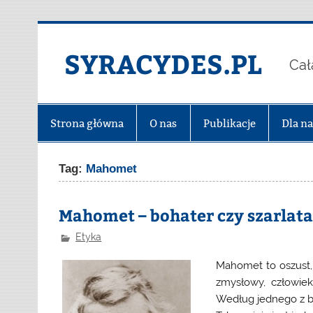
Skip
to
content
SYRACYDES.PL
Cał
Strona główna
O nas
Publikacje
Dla n
Tag:
Mahomet
Mahomet – bohater czy szarlat
Etyka
Mahomet to oszust, 
zmysłowy, człowiek
Według jednego z br