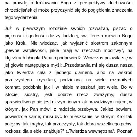
na prawdę o królowaniu Boga z perspektywy duchowości
chrześcijańskiej może przyczynić się do pogłębienia znaczenia
tego wydarzenia.
Już w pierwszym rozdziale swoich rozważań, pisząc o
piękności i godności duszy ludzkiej, św. Teresa mówi o Bogu
jako Królu. Nie wiedząc, jak wyjaśnić siostrom zakonnym
„pewne wątpliwości, jakie mają w rzeczach modlitwy”, na
klęczkach błagała Pana o podpowiedź. Wówczas pojawiła się w
jej głowie następująca myśl: „Przedstawiła mi się dusza nasza
jako twierdza cała z jednego diamentu albo na wskroś
przejrzystego kryształu, podzielona na wiele rozmaitych
komnat, podobnie jak i w niebie mieszkań jest wiele. Bo w
istocie, siostry, jeśli dobrze rzecz zważymy, dusza
sprawiedliwego nie jest niczym innym jak prawdziwym rajem, w
którym, jak Pan mówi, z radością przebywa. Jakież bowiem,
powiedzcie same, musi być to mieszkanie, w którym Król tak
potężny, tak mądry, tak przeczysty, tak dobra wszelkiego pełny,
rozkosz dla siebie znajduje?” („Twierdza wewnętrzna”, Poznań