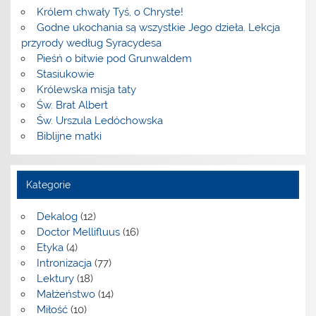
Królem chwały Tyś, o Chryste!
Godne ukochania są wszystkie Jego dzieła. Lekcja
przyrody według Syracydesa
Pieśń o bitwie pod Grunwaldem
Stasiukowie
Królewska misja taty
Św. Brat Albert
Św. Urszula Ledóchowska
Biblijne matki
Kategorie
Dekalog
(12)
Doctor Mellifluus
(16)
Etyka
(4)
Intronizacja
(77)
Lektury
(18)
Małżeństwo
(14)
Miłość
(10)