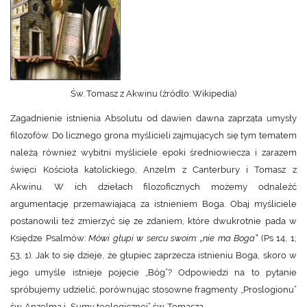
Św. Tomasz z Akwinu (źródło: Wikipedia)
Zagadnienie istnienia Absolutu od dawien dawna zaprząta umysły
filozofów. Do licznego grona myślicieli zajmujących się tym tematem
należą również wybitni myśliciele epoki średniowiecza i zarazem
święci Kościoła katolickiego, Anzelm z Canterbury i Tomasz z
Akwinu. W ich dziełach filozoficznych możemy odnaleźć
argumentację przemawiającą za istnieniem Boga. Obaj myśliciele
postanowili też zmierzyć się ze zdaniem, które dwukrotnie pada w
Księdze Psalmów:
Mówi głupi w sercu swoim: „nie ma Boga”
(Ps 14, 1;
53, 1). Jak to się dzieje, że głupiec zaprzecza istnieniu Boga, skoro w
jego umyśle istnieje pojęcie „Bóg”? Odpowiedzi na to pytanie
spróbujemy udzielić, porównując stosowne fragmenty „Proslogionu”
św. Anzelma i „Sumy teologicznej” św. Tomasza.