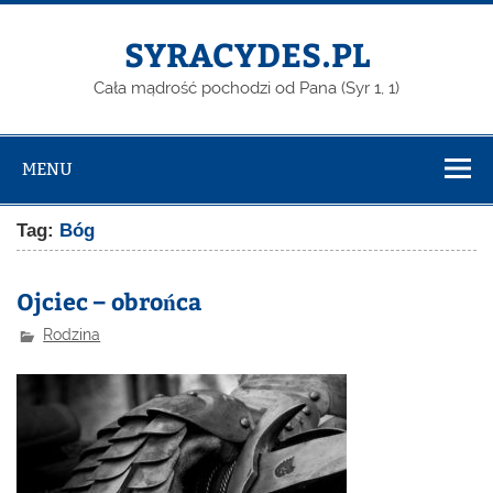
Skip
to
content
SYRACYDES.PL
Cała mądrość pochodzi od Pana (Syr 1, 1)
MENU
Tag:
Bóg
Ojciec – obrońca
Rodzina