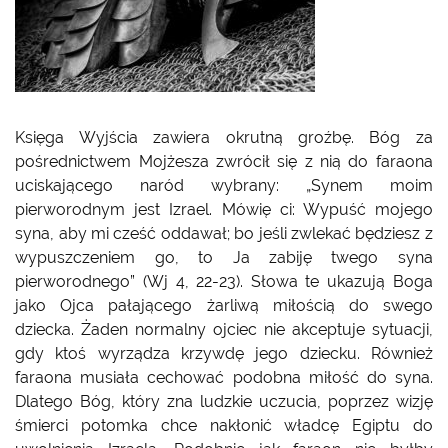
Księga Wyjścia zawiera okrutną groźbę. Bóg za
pośrednictwem Mojżesza zwrócił się z nią do faraona
uciskającego naród wybrany: „Synem moim
pierworodnym jest Izrael. Mówię ci: Wypuść mojego
syna, aby mi cześć oddawał; bo jeśli zwlekać będziesz z
wypuszczeniem go, to Ja zabiję twego syna
pierworodnego” (Wj 4, 22-23). Słowa te ukazują Boga
jako Ojca pałającego żarliwą miłością do swego
dziecka. Żaden normalny ojciec nie akceptuje sytuacji,
gdy ktoś wyrządza krzywdę jego dziecku. Również
faraona musiała cechować podobna miłość do syna.
Dlatego Bóg, który zna ludzkie uczucia, poprzez wizję
śmierci potomka chce nakłonić władcę Egiptu do