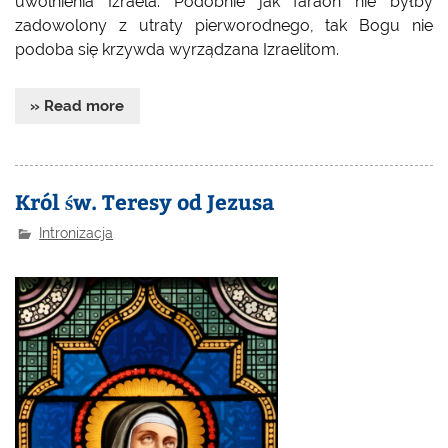
uwolnienia Izraela. Podobnie jak faraon nie byłby
zadowolony z utraty pierworodnego, tak Bogu nie
podoba się krzywda wyrządzana Izraelitom.
» Read more
Król św. Teresy od Jezusa
Intronizacja