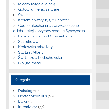
Między rózgą a relacją
Gotowi umierać za wiarę
Św. Jan
Królem chwały Tyś, o Chryste!
Godne ukochania są wszystkie Jego
dzieła. Lekcja przyrody według Syracydesa
Pieśń o bitwie pod Grunwaldem
Stasiukowie
Królewska misja taty
Św. Brat Albert
Św. Urszula Ledóchowska
Biblijne matki
Kategorie
Dekalog
(12)
Doctor Mellifluus
(16)
Etyka
(4)
Intronizacja
(77)