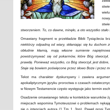
zawa
stwi
wielu
nowy
stwi
stworzeniem. To, co dawne, minęło, a oto wszystko stało
Omawiany fragment w przekładzie Biblii Tysiąclecia b
niektórzy odpadną od wiary, skłaniając się ku ducho
obłudnie kłamią, mają własne sumienie napiętnow
powstrzymywać się od pokarmów, które Bóg stworzył, a
prawdę. Ponieważ wszystko, co Bóg stworzył, jest dobre, 
Staje się bowiem poświęcone przez słowo Boże i przez m
Tekst ma charakter dyskursywny i zawiera argumen
apokaliptycznym języku proroctwa o czasach ostatecznyc
w Nowym Testamencie często występuje jako termin esch
Osadzenie omawianego tekstu w kontekście warunków życi
miejscach wspomina Tymoteuszowi o problemach nękający
się o intencjach autora (1 Tm 1, 3nn). Paweł prosi Ty