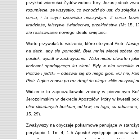
przykład wierności Żydów wobec Tory. Jezus jednak zwr
rozumiecie, że wszystko, co wchodzi do ust, do żołądka i
serca, i to czyni człowieka nieczystym. Z serca bow
kradzieże, fałszywe świadectwa, przekleństwa
(Mt 15, 1
ale realizowanie nowego ideału świętości.
Warto przywołać tu widzenie, które otrzymał Piotr:
Następ
na dach, aby się pomodlić. Była mniej więcej szósta g
posiłek, wpadł w zachwycenie. Widzi niebo otwarte i jak
końcami opadającego ku ziemi. Były w nim wszelkie zw
Piotrze i jedz!» – odezwał się do niego głos. «O nie, Pa
Piotr. A głos znowu po raz drugi do niego: «Nie nazywaj n
Widzenie to zapoczątkowało zmiany w pierwotnym Kośc
Jerozolimskim w dekrecie Apostołów, który w kwestii p
ofiar składanych bożkom, od krwi, od tego, co uduszone, 
15, 29).
Zważywszy na obyczaje pokarmowe panujące w starożyt
perykopie 1 Tm 4, 1-5 Apostoł występuje przeciw czł