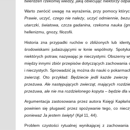
twierdzeń rzekomej wiedzy, jaką obiecując niektórzy odpa
Warto zwrócić uwagę na wyrażenia, przy pomocy których
Prawie
,
uczyć, czego nie należy
,
uczyć odmiennie, bezuż
utarczki
,
światowa, czcza gadanina, rzekoma nauka (gn
hellenizmu, gnozy, filozofii.
Historia zna przypadki ruchów o zbliżonych lub iden
środowiskami judaizującymi w łonie wspólnoty. Spoty
niektórych potraw, nazywając je nieczystymi. Obszerny w
między innymi zbiór przepisów dotyczących zachowania c
i nieczystych. Sprowadzić ją można do nauki o pokarmac
zwierząt. Oto przykład:
Będziecie jedli każde zwierzę 
przeżuwa. Ale
następujących zwierząt
, mających rozdzie
przeżuwa, ale nie ma rozdzielonego kopyta – będzie dla
Argumentacja zastosowana przez autora Księgi Kapłań
powinien się plugawić przez spożywanie tego, co niecz
ponieważ Ja jestem święty
! (Kpł 11, 44).
Problem czystości rytualnej wynikającej z zachowan