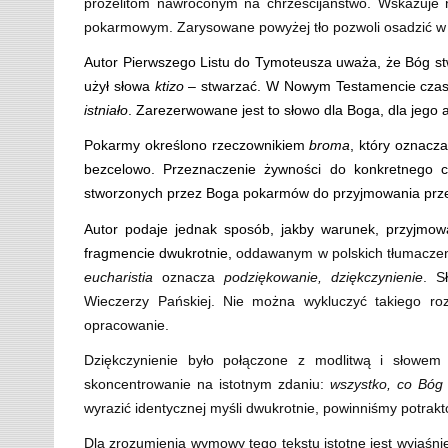
prozelitom nawróconym na chrześcijaństwo. Wskazuje 
pokarmowym. Zarysowane powyżej tło pozwoli osadzić w re
Autor Pierwszego Listu do Tymoteusza uważa, że Bóg stw
użył słowa
ktizo
– stwarzać. W Nowym Testamencie czas
istniało
. Zarezerwowane jest to słowo dla Boga, dla jego 
Pokarmy określono rzeczownikiem
broma
, który oznacz
bezcelowo. Przeznaczenie żywności do konkretnego 
stworzonych przez Boga pokarmów do przyjmowania przez 
Autor podaje jednak sposób, jakby warunek, przyjmo
fragmencie dwukrotnie,
oddawanym w polskich tłumaczen
eucharistia
oznacza
podziękowanie, dziękczynienie
. S
Wieczerzy Pańskiej. Nie można wykluczyć takiego roz
opracowanie.
Dziękczynienie było połączone z modlitwą i słowem
skoncentrowanie na istotnym zdaniu:
wszystko, co Bóg 
wyrazić identycznej myśli dwukrotnie, powinniśmy potra
Dla zrozumienia wymowy tego tekstu istotne jest wyjaśn