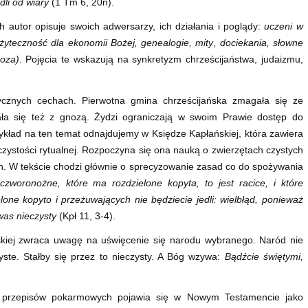
dli od wiary
(1 Tm 6, 20n).
 autor opisuje swoich adwersarzy, ich działania i poglądy:
uczeni w
yteczność dla ekonomii Bożej, genealogie, mity
,
dociekania, słowne
oza)
. Pojęcia te wskazują na synkretyzm chrześcijaństwa, judaizmu,
tycznych cechach. Pierwotna gmina chrześcijańska zmagała się ze
kała się też z gnozą. Żydzi ograniczają w swoim Prawie dostęp do
ykład na ten temat odnajdujemy w Księdze Kapłańskiej, która zawiera
zystości rytualnej. Rozpoczyna się ona nauką o zwierzętach czystych
h. W tekście chodzi głównie o sprecyzowanie zasad co do spożywania
czworonożne, które ma rozdzielone kopyta, to jest racice, i które
lone kopyto i przeżuwających nie będziecie jedli: wielbłąd, ponieważ
 was nieczysty
(Kpł 11, 3-4).
skiej zwraca uwagę na uświęcenie się narodu wybranego. Naród nie
yste. Stałby się przez to nieczysty. A Bóg wzywa:
Bądźcie świętymi,
ia przepisów pokarmowych pojawia się w Nowym Testamencie jako