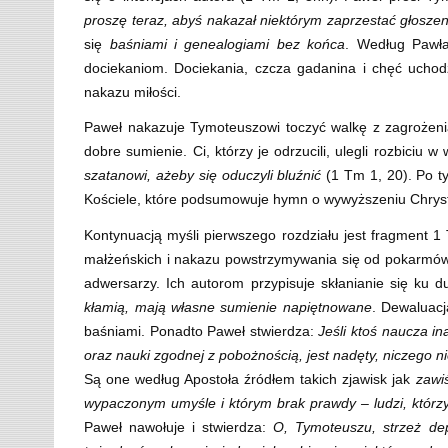
proszę teraz, abyś nakazał niektórym zaprzestać głoszen
się
baśniami i genealogiami bez końca
. Według Pawł
dociekaniom. Dociekania, czcza gadanina i chęć uchod
nakazu miłości.
Paweł nakazuje Tymoteuszowi toczyć walkę z zagrożeni
dobre sumienie. Ci, którzy je odrzucili, ulegli rozbiciu w
szatanowi, ażeby się oduczyli bluźnić
(1 Tm 1, 20). Po t
Kościele, które podsumowuje hymn o wywyższeniu Chrys
Kontynuacją myśli pierwszego rozdziału jest fragment 
małżeńskich i nakazu powstrzymywania się od pokarmów.
adwersarzy. Ich autorom przypisuje skłanianie się k
kłamią, mają własne sumienie napiętnowane
. Dewaluacj
baśniami. Ponadto Paweł stwierdza:
Jeśli ktoś naucza i
oraz nauki zgodnej z pobożnością, jest nadęty, niczego ni
Są one według Apostoła źródłem takich zjawisk jak
zawiś
wypaczonym umyśle i którym brak prawdy – ludzi, którz
Paweł nawołuje i stwierdza:
O, Tymoteuszu, strzeż dep