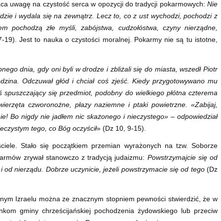
aca uwagę na czystość serca w opozycji do tradycji pokarmowych:
Nie
dzie i wydala się na zewnątrz. Lecz to, co z ust wychodzi, pochodzi z
iem pochodzą złe myśli, zabójstwa, cudzołóstwa, czyny nierządne,
7-19). Jest to nauka o czystości moralnej. Pokarmy nie są tu istotne,
nego dnia, gdy oni byli w drodze i zbliżali się do miasta, wszedł Piotr
odzina. Odczuwał głód i chciał coś zjeść. Kiedy przygotowywano mu
iś spuszczający się przedmiot, podobny do wielkiego płótna czterema
ierzęta czworonożne, płazy naziemne i ptaki powietrzne. «Zabijaj,
nie! Bo nigdy nie jadłem nic skażonego i nieczystego» – odpowiedział
ieczystym tego, co Bóg oczyścił
» (Dz 10, 9-15).
iele. Stało się początkiem przemian wyrażonych na tzw. Soborze
okarmów zrywał stanowczo z tradycją judaizmu:
Powstrzymajcie się od
i od nierządu. Dobrze uczynicie, jeżeli powstrzymacie się od tego
(Dz
nym Izraelu można ze znacznym stopniem pewności stwierdzić, że w
onkom gminy chrześcijańskiej pochodzenia żydowskiego lub przeciw