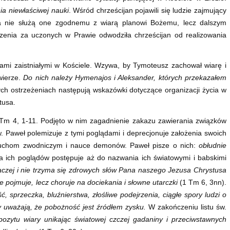
ia niewłaściwej nauki
. Wśród chrześcijan pojawili się ludzie zajmujący
a nie służą one zgodnemu z wiarą planowi Bożemu, lecz dalszym
zenia za uczonych w Prawie odwodziła chrześcijan od realizowania
ami zaistniałymi w Kościele. Wzywa, by Tymoteusz zachował wiarę i
 wierze.
Do
nich należy Hymenajos i Aleksander, których przekazałem
ych ostrzeżeniach następują wskazówki dotyczące organizacji życia w
tusa.
1 Tm 4, 1-11. Podjęto w nim zagadnienie zakazu zawierania związków
 Paweł polemizuje z tymi poglądami i deprecjonuje założenia swoich
u duchom zwodniczym i nauce demonów. Paweł pisze o nich:
obłudnie
a ich poglądów postępuje aż do nazwania ich światowymi i babskimi
naczej i nie trzyma się zdrowych słów Pana naszego Jezusa Chrystusa
e pojmuje, lecz choruje na dociekania i słowne utarczki
(1 Tm 6, 3nn).
ć, sprzeczka, bluźnierstwa, złośliwe podejrzenia, ciągłe spory ludzi o
y uważają, że pobożność jest źródłem zysku.
W zakończeniu listu św.
ozytu wiary unikając światowej czczej gadaniny i przeciwstawnych