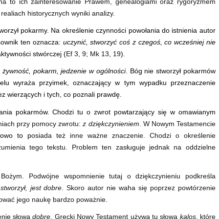
na to ich zainteresowanie Prawem, genealogiami oraz rygoryzmem
aliach historycznych wyniki analizy.
orzył pokarmy. Na określenie czynności powołania do istnienia autor
ownik ten oznacza:
uczynić, stworzyć coś z czegoś, co wcześniej nie
aktywności stwórczej (
Ef 3, 9; Mk 13, 19
).
a
żywność, pokarm, jedzenie w ogólności
. Bóg nie stworzył pokarmów
celu wyraża przyimek, oznaczający w tym wypadku przeznaczenie
wierzących i tych, co poznali prawdę.
wania pokarmów. Chodzi tu o zwrot powtarzający się w omawianym
iach przy pomocy zwrotu:
z dziękczynieniem
. W Nowym Testamencie
łowo to p
osiada też inne ważne znaczenie. Chodzi o określenie
umienia tego tekstu. Problem ten zasługuje jednak na oddzielne
 Bożym. Podwójne wspomnienie tutaj o dziękczynieniu podkreśla
stworzył, jest dobre
. Skoro autor nie waha się poprzez powtórzenie
ktować jego naukę bardzo poważnie.
ienie słowa
dobre
. Grecki Nowy Testament używa tu słowa
kalos
, które