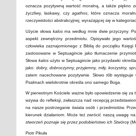
oznacza pozytywną wartość moralną, a także piękno z
życzliwy, łaskawy, czy
agathos
, które oznacza moraln
rzeczywistości abstrakcyjnej, wyrażającej się w kategori
Użycie słowa
kalos
ma według mnie dwie przyczyny. Po p
aspekt zewnętrzny przedmiotu. Opisywało jego wartoś
człowieka zaznajomionego z Biblią do początku Księgi
zastosowane w Septuagincie jako tłumaczenie przymio
Słowa
kalos
użyto w Septuagincie jako przydawki określa
jako:
dobry, dobroczynny, przyjemny, miły, korzystny, spr
zatem nacechowane pozytywnie. Słowo
tôb
występuje w
Psalmach wielokrotnie określa ono samego Boga.
W pierwotnym Kościele ważne było opowiedzenie się za 
wzywa do refleksji, zwłaszcza nad recepcją przedstawio
na nasze postrzeganie świata osób i przedmiotów. Prz
kierunek działaniom. Może też zwrócić naszą uwagę na 
stworzeń poznaje się przez podobieństwo ich Stwórcę
(M
Piotr Pikuła