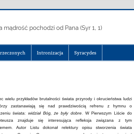
a mądrość pochodzi od Pana (Syr 1, 1)
arzeczonych
Intronizacja
Syracydes
 wielu przykładów brutalności świata przyrody i okrucieństwa ludzi
tórzy zastanawiają się nad prawdziwością refrenu z hymnu o
rzeniu świata:
widział Bóg, że były dobre
. W Pierwszym Liście do
teusza znajduje się interesująca refleksja związana z tym
lemem. Autor Listu dokonał relektury opisu stworzenia świata