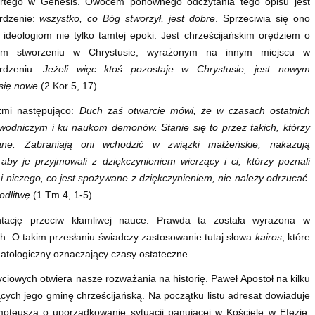
rtego w Genesis. Owocem ponownego odczytania tego opisu jest
erdzenie:
wszystko, co Bóg stworzył, jest dobre
. Sprzeciwia się ono
 ideologiom nie tylko tamtej epoki. Jest chrześcijańskim orędziem o
m stworzeniu w Chrystusie, wyrażonym na innym miejscu w
erdzeniu:
Jeżeli więc ktoś pozostaje w Chrystusie, jest nowym
 się nowe
(2 Kor 5, 17).
rzmi następująco:
Duch zaś otwarcie mówi, że w czasach ostatnich
m zwodniczym i ku naukom demonów.
Stanie się to
przez takich, którzy
ane. Zabraniają oni wchodzić w związki małżeńskie,
nakazują
by je przyjmowali z dziękczynieniem wierzący i ci, którzy poznali
i niczego, co jest spożywane z dziękczynieniem, nie należy odrzucać.
odlitwę
(1 Tm 4, 1-5).
tację przeciw kłamliwej nauce. Prawda ta została wyrażona w
h. O takim przesłaniu świadczy zastosowanie tutaj słowa
kairos
, które
atologiczny oznaczający czasy ostateczne.
owych otwiera nasze rozważania na historię. Paweł Apostoł na kilku
ch jego gminę chrześcijańską. Na początku listu adresat dowiaduje
moteusza o uporządkowanie sytuacji panującej w Kościele w Efezie: