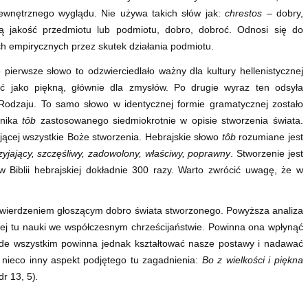
ewnętrznego wyglądu. Nie używa takich słów jak:
chrestos
– dobry,
ą jakość przedmiotu lub podmiotu, dobro, dobroć. Odnosi się do
ach empirycznych przez skutek działania podmiotu.
ierwsze słowo to odzwierciedlało ważny dla kultury hellenistycznej
ć jako piękną, głównie dla zmysłów. Po drugie wyraz ten odsyła
 Rodzaju. To samo słowo w identycznej formie gramatycznej zostało
tnika
tôb
zastosowanego siedmiokrotnie w opisie stworzenia świata.
jącej wszystkie Boże stworzenia. Hebrajskie słowo
tôb
rozumiane jest
zyjający, szczęśliwy, zadowolony, właściwy, poprawny
. Stworzenie jest
 Biblii hebrajskiej dokładnie 300 razy. Warto zwrócić uwagę, że w
twierdzeniem głoszącym dobro świata stworzonego. Powyższa analiza
nej tu nauki we współczesnym chrześcijaństwie. Powinna ona wpłynąć
ede wszystkim powinna jednak kształtować nasze postawy i nadawać
nieco inny aspekt podjętego tu zagadnienia:
Bo z wielkości i piękna
dr 13, 5)
.