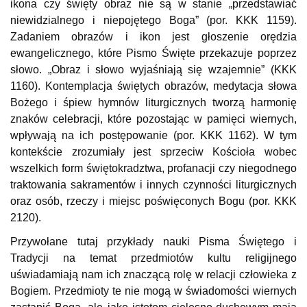
ikona czy święty obraz nie są w stanie „przedstawiać
niewidzialnego i niepojętego Boga” (por. KKK 1159).
Zadaniem obrazów i ikon jest głoszenie orędzia
ewangelicznego, które Pismo Święte przekazuje poprzez
słowo. „Obraz i słowo wyjaśniają się wzajemnie” (KKK
1160). Kontemplacja świętych obrazów, medytacja słowa
Bożego i śpiew hymnów liturgicznych tworzą harmonię
znaków celebracji, które pozostając w pamięci wiernych,
wpływają na ich postępowanie (por. KKK 1162). W tym
kontekście zrozumiały jest sprzeciw Kościoła wobec
wszelkich form świętokradztwa, profanacji czy niegodnego
traktowania sakramentów i innych czynności liturgicznych
oraz osób, rzeczy i miejsc poświęconych Bogu (por. KKK
2120).
Przywołane tutaj przykłady nauki Pisma Świętego i
Tradycji na temat przedmiotów kultu religijnego
uświadamiają nam ich znaczącą rolę w relacji człowieka z
Bogiem. Przedmioty te nie mogą w świadomości wiernych