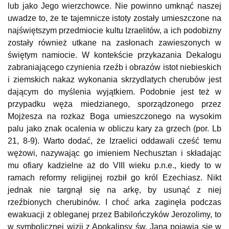
lub jako Jego wierzchowce. Nie powinno umknąć naszej
uwadze to, że te tajemnicze istoty zostały umieszczone na
najświętszym przedmiocie kultu Izraelitów, a ich podobizny
zostały również utkane na zasłonach zawieszonych w
świętym namiocie. W kontekście przykazania Dekalogu
zabraniającego czynienia rzeźb i obrazów istot niebieskich
i ziemskich nakaz wykonania skrzydlatych cherubów jest
dającym do myślenia wyjątkiem. Podobnie jest też w
przypadku węża miedzianego, sporządzonego przez
Mojżesza na rozkaz Boga umieszczonego na wysokim
palu jako znak ocalenia w obliczu kary za grzech (por. Lb
21, 8-9). Warto dodać, że Izraelici oddawali cześć temu
wężowi, nazywając go imieniem Nechusztan i składając
mu ofiary kadzielne aż do VIII wieku p.n.e., kiedy to w
ramach reformy religijnej rozbił go król Ezechiasz. Nikt
jednak nie targnął się na arkę, by usunąć z niej
rzeźbionych cherubinów. I choć arka zaginęła podczas
ewakuacji z obleganej przez Babilończyków Jerozolimy, to
w symbolicznej wizji z Apokalipsy św. Jana pojawia się w