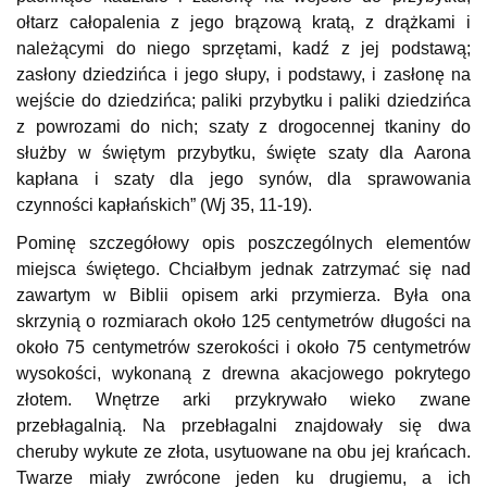
ołtarz całopalenia z jego brązową kratą, z drążkami i
należącymi do niego sprzętami, kadź z jej podstawą;
zasłony dziedzińca i jego słupy, i podstawy, i zasłonę na
wejście do dziedzińca; paliki przybytku i paliki dziedzińca
z powrozami do nich; szaty z drogocennej tkaniny do
służby w świętym przybytku, święte szaty dla Aarona
kapłana i szaty dla jego synów, dla sprawowania
czynności kapłańskich” (Wj 35, 11-19).
Pominę szczegółowy opis poszczególnych elementów
miejsca świętego. Chciałbym jednak zatrzymać się nad
zawartym w Biblii opisem arki przymierza. Była ona
skrzynią o rozmiarach około 125 centymetrów długości na
około 75 centymetrów szerokości i około 75 centymetrów
wysokości, wykonaną z drewna akacjowego pokrytego
złotem. Wnętrze arki przykrywało wieko zwane
przebłagalnią. Na przebłagalni znajdowały się dwa
cheruby wykute ze złota, usytuowane na obu jej krańcach.
Twarze miały zwrócone jeden ku drugiemu, a ich