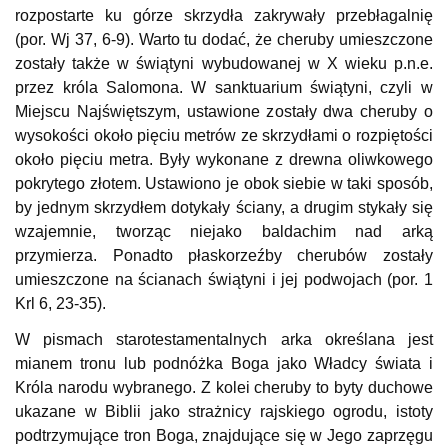
rozpostarte ku górze skrzydła zakrywały przebłagalnię
(por. Wj 37, 6-9). Warto tu dodać, że cheruby umieszczone
zostały także w świątyni wybudowanej w X wieku p.n.e.
przez króla Salomona. W sanktuarium świątyni, czyli w
Miejscu Najświętszym, ustawione zostały dwa cheruby o
wysokości około pięciu metrów ze skrzydłami o rozpiętości
około pięciu metra. Były wykonane z drewna oliwkowego
pokrytego złotem. Ustawiono je obok siebie w taki sposób,
by jednym skrzydłem dotykały ściany, a drugim stykały się
wzajemnie, tworząc niejako baldachim nad arką
przymierza. Ponadto płaskorzeźby cherubów zostały
umieszczone na ścianach świątyni i jej podwojach (por. 1
Krl 6, 23-35).
W pismach starotestamentalnych arka określana jest
mianem tronu lub podnóżka Boga jako Władcy świata i
Króla narodu wybranego. Z kolei cheruby to byty duchowe
ukazane w Biblii jako strażnicy rajskiego ogrodu, istoty
podtrzymujące tron Boga, znajdujące się w Jego zaprzęgu