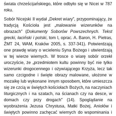
świata chrześcijańskiego, które odbyło się w Nicei w 787
roku.
Sobór Nicejski II wydał „Dekret wiary”, przypominający, że
tradycją Kościoła jest „malowanie wizerunków na
obrazach” (
Dokumenty Soborów Powszechnych. Tekst
grecki, łaciński i polski
, tom I, oprac. A. Baron, H. Pietras,
ŹMT 24, WAM, Kraków 2005, s. 337-341). Potwierdzają
one prawdę wiary o wcieleniu Syna Bożego i utwierdzają
w tej wierze wiernych. W trosce o wiarę sobór orzekł
uroczyście, że „przedmiotem kultu powinny być nie tylko
wizerunki drogocennego i ożywiającego Krzyża, lecz tak
samo czcigodne i święte obrazy malowane, ułożone w
mozaikę lub wykonane innym sposobem, które umieszcza
się ze czcią w świętych kościołach Bożych, na naczyniach
liturgicznych i na szatach, na ścianach czy na desce, w
domach czy przy drogach” (14). Spoglądanie na
wyobrażenia Jezusa Chrystusa, Matki Bożej, Aniołów i
świętych powinno zachęcać wiernych do wspominania i