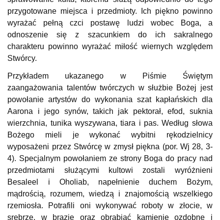
przygotowane miejsca i przedmioty. Ich piękno powinno
wyrażać pełną czci postawę ludzi wobec Boga, a
odnoszenie się z szacunkiem do ich sakralnego
charakteru powinno wyrażać miłość wiernych względem
Stwórcy.
Przykładem ukazanego w Piśmie Świętym
zaangażowania talentów twórczych w służbie Bożej jest
powołanie artystów do wykonania szat kapłańskich dla
Aarona i jego synów, takich jak pektorał, efod, suknia
wierzchnia, tunika wyszywana, tiara i pas. Według słowa
Bożego mieli je wykonać wybitni rękodzielnicy
wyposażeni przez Stwórcę w zmysł piękna (por. Wj 28, 3-
4). Specjalnym powołaniem ze strony Boga do pracy nad
przedmiotami służącymi kultowi zostali wyróżnieni
Besaleel i Oholiab, napełnienie duchem Bożym,
mądrością, rozumem, wiedzą i znajomością wszelkiego
rzemiosła. Potrafili oni wykonywać roboty w złocie, w
srebrze, w brązie oraz obrabiać kamienie ozdobne i