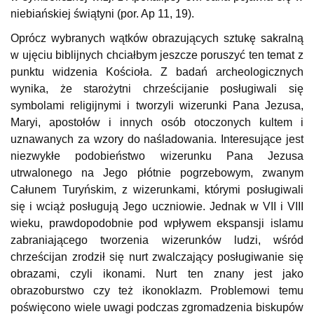
niebiańskiej świątyni (por. Ap 11, 19).
Oprócz wybranych wątków obrazujących sztukę sakralną
w ujęciu biblijnych chciałbym jeszcze poruszyć ten temat z
punktu widzenia Kościoła. Z badań archeologicznych
wynika, że starożytni chrześcijanie posługiwali się
symbolami religijnymi i tworzyli wizerunki Pana Jezusa,
Maryi, apostołów i innych osób otoczonych kultem i
uznawanych za wzory do naśladowania. Interesujące jest
niezwykłe podobieństwo wizerunku Pana Jezusa
utrwalonego na Jego płótnie pogrzebowym, zwanym
Całunem Turyńskim, z wizerunkami, którymi posługiwali
się i wciąż posługują Jego uczniowie. Jednak w VII i VIII
wieku, prawdopodobnie pod wpływem ekspansji islamu
zabraniającego tworzenia wizerunków ludzi, wśród
chrześcijan zrodził się nurt zwalczający posługiwanie się
obrazami, czyli ikonami. Nurt ten znany jest jako
obrazoburstwo czy też ikonoklazm. Problemowi temu
poświęcono wiele uwagi podczas zgromadzenia biskupów