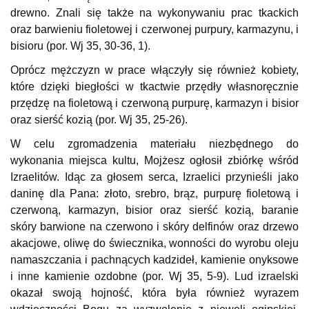
drewno. Znali się także na wykonywaniu prac tkackich
oraz barwieniu fioletowej i czerwonej purpury, karmazynu, i
bisioru (por. Wj 35, 30-36, 1).
Oprócz mężczyzn w prace włączyły się również kobiety,
które dzięki biegłości w tkactwie przędły własnoręcznie
przędzę na fioletową i czerwoną purpurę, karmazyn i bisior
oraz sierść kozią (por. Wj 35, 25-26).
W celu zgromadzenia materiału niezbędnego do
wykonania miejsca kultu, Mojżesz ogłosił zbiórkę wśród
Izraelitów. Idąc za głosem serca, Izraelici przynieśli jako
daninę dla Pana: złoto, srebro, brąz, purpurę fioletową i
czerwoną, karmazyn, bisior oraz sierść kozią, baranie
skóry barwione na czerwono i skóry delfinów oraz drzewo
akacjowe, oliwę do świecznika, wonności do wyrobu oleju
namaszczania i pachnących kadzideł, kamienie onyksowe
i inne kamienie ozdobne (por. Wj 35, 5-9). Lud izraelski
okazał swoją hojność, która była również wyrazem