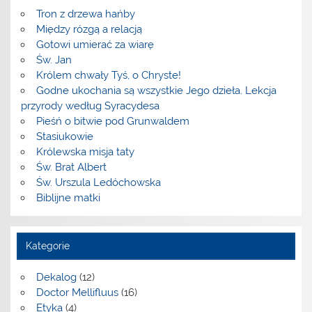
Tron z drzewa hańby
Między rózgą a relacją
Gotowi umierać za wiarę
Św. Jan
Królem chwały Tyś, o Chryste!
Godne ukochania są wszystkie Jego dzieła. Lekcja
przyrody według Syracydesa
Pieśń o bitwie pod Grunwaldem
Stasiukowie
Królewska misja taty
Św. Brat Albert
Św. Urszula Ledóchowska
Biblijne matki
Kategorie
Dekalog
(12)
Doctor Mellifluus
(16)
Etyka
(4)