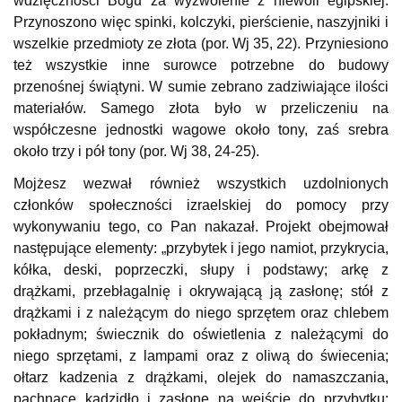
wdzięczności Bogu za wyzwolenie z niewoli egipskiej.
Przynoszono więc spinki, kolczyki, pierścienie, naszyjniki i
wszelkie przedmioty ze złota (por. Wj 35, 22). Przyniesiono
też wszystkie inne surowce potrzebne do budowy
przenośnej świątyni. W sumie zebrano zadziwiające ilości
materiałów. Samego złota było w przeliczeniu na
współczesne jednostki wagowe około tony, zaś srebra
około trzy i pół tony (por. Wj 38, 24-25).
Mojżesz wezwał również wszystkich uzdolnionych
członków społeczności izraelskiej do pomocy przy
wykonywaniu tego, co Pan nakazał. Projekt obejmował
następujące elementy: „przybytek i jego namiot, przykrycia,
kółka, deski, poprzeczki, słupy i podstawy; arkę z
drążkami, przebłagalnię i okrywającą ją zasłonę; stół z
drążkami i z należącym do niego sprzętem oraz chlebem
pokładnym; świecznik do oświetlenia z należącymi do
niego sprzętami, z lampami oraz z oliwą do świecenia;
ołtarz kadzenia z drążkami, olejek do namaszczania,
pachnące kadzidło i zasłonę na wejście do przybytku;