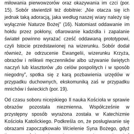
miłowania pierwowzorów oraz okazywania im czci (por.
15). Sobór stwierdził też dobitnie: „Nie otacza się ich
jednak taką adoracją, jaka według naszej wiary należy się
wyłącznie Naturze Bożej” (16). Natomiast oddawanie im
hołdu przez pokłony, ofiarowanie kadzidła i zapalanie
świateł powinno wyrażać cześć oddawaną prototypowi,
czyli Istocie przedstawionej na wizerunku. Sobór dodał
również, że odrzucenie Ewangelii, wizerunku Krzyża,
obrazów i relikwii męczenników albo używanie świętych
naczyń lub klasztorów „do celów pospolitych i w sposób
niegodny”, spotka się z karą pozbawienia urzędów w
przypadku duchownych, ekskomuniką zaś w przypadku
mnichów i świeckich (por. 19).
Od czasu soboru nicejskiego II nauka Kościoła w sprawie
obrazów pozostała niezmienna. Współcześnie w
przystępny sposób wyrażona została w Katechizmie
Kościoła Katolickiego. Podkreśla on, że posługiwanie się
obrazami zapoczątkowało Wcielenie Syna Bożego, gdyż