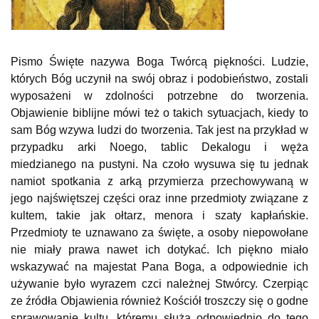
Pismo Święte nazywa Boga Twórcą piękności. Ludzie,
których Bóg uczynił na swój obraz i podobieństwo, zostali
wyposażeni w zdolności potrzebne do tworzenia.
Objawienie biblijne mówi też o takich sytuacjach, kiedy to
sam Bóg wzywa ludzi do tworzenia. Tak jest na przykład w
przypadku arki Noego, tablic Dekalogu i węża
miedzianego na pustyni. Na czoło wysuwa się tu jednak
namiot spotkania z arką przymierza przechowywaną w
jego najświętszej części oraz inne przedmioty związane z
kultem, takie jak ołtarz, menora i szaty kapłańskie.
Przedmioty te uznawano za święte, a osoby niepowołane
nie miały prawa nawet ich dotykać. Ich piękno miało
wskazywać na majestat Pana Boga, a odpowiednie ich
używanie było wyrazem czci należnej Stwórcy. Czerpiąc
ze źródła Objawienia również Kościół troszczy się o godne
sprawowanie kultu, któremu służą odpowiednio do tego