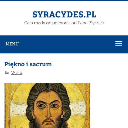
Skip
to
content
SYRACYDES.PL
Cała mądrość pochodzi od Pana (Syr 1, 1)
MENU
Piękno i sacrum
Wiara