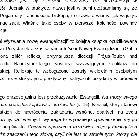
szczalne jest,
by cz
ł
owiek ochrzczony nie uczestniczy
ł
w
16). Jednak w praktyce, nawet jeśli w pełni utożsamiamy się ze
 Pogan czy francuskiego biskupa, nie zawsze wiemy, jak włączyć
ngelizacji. Właśnie takie osoby w pierwszej kolejności powinny
cję.
ię! Wyzwania nowej ewangelizacji” to kolejna książka opublikowana
o Przystanek Jezus w ramach Serii Nowej Ewangelizacji (Gubin
ona zbiór refleks
ji o
rdynariusza diecezji Fréjus-Toulon nad
zędu Nauczycielskiego Kościoła wzywającymi katolików do
skiej. Refleksje te wzbogacone zostały wieloletnim osobistym
a może służyć jako praktyczny podręcznik przydatny w procesie
o chrześcijanina jest przekazywanie Ewangelii.
Na mocy swego
azem prorocka, kap
ł
a
ń
ska i kr
ó
lewska
(s. 16). Kościół, który stanowi
kich do nawrócenia, zakładania wspólnot opartych na życiu
Nowiny. Od wiernych wymaga to wyraźnego opowiedzenia się po
mianą świata.
Chrystus wprowadza rozd
ź
wi
ę
k mi
ę
dzy Ewangeli
ą
a
ckim znaczeniu
tego s
ł
owa, czyli nie jest po stronie tych, kt
ó
rzy nie