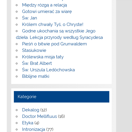
Między rózgą a relacją
Gotowi umierać za wiarę
Św. Jan
Królem chwały Tyś, o Chryste!
Godne ukochania są wszystkie Jego
dzieła. Lekcja przyrody według Syracydesa
Pieśń o bitwie pod Grunwaldem
Stasiukowie
Królewska misja taty
Św. Brat Albert
Św. Urszula Ledóchowska
Biblijne matki
Kategorie
Dekalog
(12)
Doctor Mellifluus
(16)
Etyka
(4)
Intronizacja
(77)