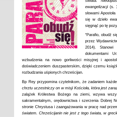
ś
wiata. Niedopu
ewangelizacji
(s. 
słowami Apostoła
się w dzieło ewa
sięgnąć po tę pozy
“Parafio, obudź s
przez Wydawnictw
2014). Stanowi 
dokumentami Ur
wzbudzenia na nowo gorliwości misyjnej i apostol
doświadczeniem duszpasterskim, dzięki czemu książk
rozbudzania uśpionych chrześcijan.
Bp Rey przypomina czytelnikom, że zadaniem każdeg
chrztu uczestniczy on w misji Ko
ś
cio
ł
a, kt
ó
ra jest zar
zalążek Królestwa Bożego na ziemi, wzywa wszyst
sakramentalnym, orędownictwa i szerzenia Dobrej 
stronie Chrystusa i zaangażowania w pracę nad prze
ś
wia
tem. Chrze
ś
cijanin nie jest z tego
ś
wiata, w gre