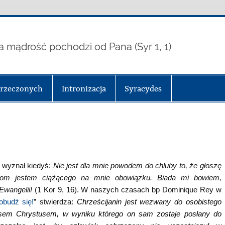
a mądrość pochodzi od Pana (Syr 1, 1)
arzeczonych
Intronizacja
Syracydes
 wyznał kiedyś:
Nie jest dla mnie powodem do chluby to, że głoszę
dom jestem ciążącego na mnie obowiązku. Biada mi bowiem,
Ewangelii!
(1 Kor 9, 16). W naszych czasach bp Dominique Rey w
 obudź się!
” stwierdza:
Chrze
ś
cijanin jest wezwany do
osobistego
usem Chrystusem, w wyniku kt
órego o
n sam zostaje pos
ł
any do