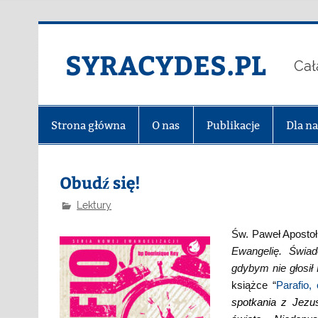
Skip
to
content
SYRACYDES.PL
Cał
Strona główna
O nas
Publikacje
Dla n
Obudź się!
Lektury
Św. Paweł Apostoł
Ewangelię. Świa
gdybym nie głosił 
książce “
Parafio,
spotkania z Jez