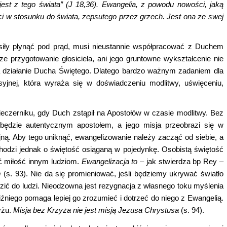
 jest z tego
ś
wiata”
(J 18,36). Ewangelia, z powodu nowo
ś
ci, jak
ą
ci w stosunku do
ś
wiata,
zepsutego przez grzech. Jest ona ze swej
ł siły płynąć pod prąd, musi nieustannie współpracować z Duchem
ze przygotowanie głosiciela, ani jego gruntowne wykształcenie nie
na działanie Ducha Świętego. Dlatego bardzo ważnym zadaniem dla
yjnej, która wyraża się w doświadczeniu modlitwy, uświęceniu,
ieczerniku, gdy Duch zstąpił na Apostołów w czasie modlitwy. Bez
e będzie autentycznym apostołem, a jego misja przeobrazi się w
ną. Aby tego uniknąć, ewangelizowanie należy zacząć od siebie, a
chodzi jednak o świętość osiąganą w pojedynkę. Osobistą świętość
 miłość innym ludziom.
Ewangelizacja to
– jak stwierdza bp Rey –
m
(s. 93). Nie da się promieniować, jeśli będziemy ukrywać światło
zić do ludzi. Nieodzowna jest rezygnacja z własnego toku myślenia
iźniego pomaga lepiej go zrozumieć i dotrzeć do niego z Ewangelią.
yżu.
Misja bez Krzyża nie jest misją Jezusa Chrystusa
(s. 94).