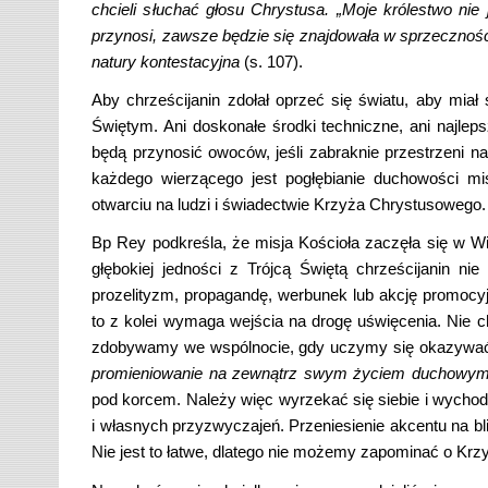
chcieli s
ł
ucha
ć
g
ł
osu Chrystusa.
„
Moje kr
ó
lestwo nie
przynosi, zawsze
b
ę
dzie si
ę
znajdowa
ł
a w sprzeczno
ś
natury kontestacyjna
(s. 107).
Aby chrześcijanin zdołał oprzeć się światu, aby mia
Świętym. Ani doskonałe środki techniczne, ani najleps
będą przynosić owoców, jeśli zabraknie przestrzeni 
każdego wierzącego jest pogłębianie duchowości mis
otwarciu na ludzi i świadectwie Krzyża Chrystusowego.
Bp Rey podkreśla, że misja Kościoła zaczęła się w W
głębokiej jedności z Trójcą Świętą chrześcijanin ni
prozelityzm, propagandę, werbunek lub akcję promocyj
to z kolei wymaga wejścia na drogę uświęcenia. Nie 
zdobywamy we wspólnocie, gdy uczymy się okazywać
promieniowanie na zewnątrz swym życiem duchowy
pod korcem. Należy więc wyrzekać się siebie i wychod
i własnych przyzwyczajeń. Przeniesienie akcentu na bl
Nie jest to łatwe, dlatego nie możemy zapominać o Krz