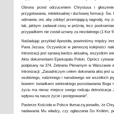
Obrona przed odrzuceniem Chrystusa i głosze
przygotowania, intelektualnej i duchowej formacji. Św
odmawia; oni, aby zdobyć przemijającą nagrodę, my zaś
tak, jakbym zadawał ciosy w próżnię, lecz poskramia
przypadkiem nie został uznany za niezdatnego (1 Kor 9,
Naśladując przykład Apostoła, powinniśmy między inny
Pana Jezusa. Oczywiście w pierwszej kolejności nale
Intronizacji jest sprawą bardzo aktualną, wszystkim
Aktu dokumentami Episkopatu Polski. Oprócz cytow
podpisany na 374. Zebraniu Plenarnym w Warszawie w d
Intronizacji: „Zasadniczym celem dokonania aktu jest 
osobistego, rodzinnego i narodowego we wszelkich j
bowiem świadkami wielorakiego pozostawiania Boga 
życiu ma nieraz miejsce swego rodzaju detronizacja 
wpływu na nasze życie i postępowanie”.
Pasterze Kościoła w Polsce tłumaczą ponadto, że Chry
nadawania Mu władzy, czy ogłaszania Go Królem, po