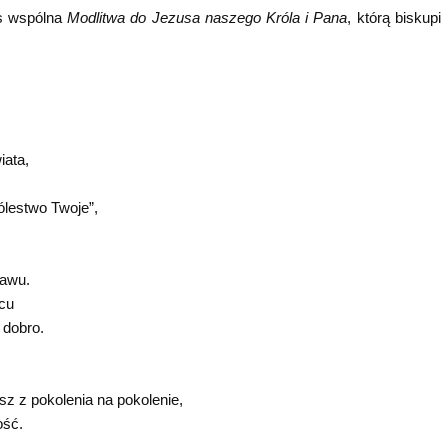
as wspólna
Modlitwa do Jezusa naszego Króla i Pana
, którą biskupi
iata,
ólestwo Twoje”,
rawu.
cu
 dobro.
sz z pokolenia na pokolenie,
ość.