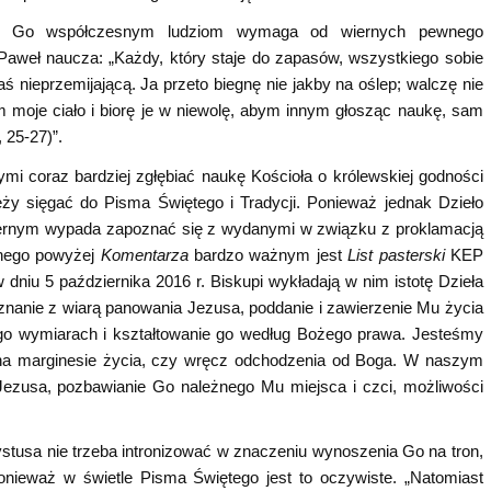
nie Go współczesnym ludziom wymaga od wiernych pewnego
. Paweł naucza: „Każdy, który staje do zapasów, wszystkiego sobie
 nieprzemijającą. Ja przeto biegnę nie jakby na oślep; walczę nie
m moje ciało i biorę je w niewolę, abym innym głosząc naukę, sam
 25-27)”.
mi coraz bardziej zgłębiać naukę Kościoła o królewskiej godności
ży sięgać do Pisma Świętego i Tradycji. Ponieważ jednak Dzieło
 wiernym wypada zapoznać się z wydanymi w związku z proklamacją
anego powyżej
Komentarza
bardzo ważnym jest
List pasterski
KEP
niu 5 października 2016 r. Biskupi wykładają w nim istotę Dzieła
uznanie z wiarą panowania Jezusa, poddanie i zawierzenie Mu życia
ego wymiarach i kształtowanie go według Bożego prawa. Jesteśmy
na marginesie życia, czy wręcz odchodzenia od Boga. W naszym
Jezusa, pozbawianie Go należnego Mu miejsca i czci, możliwości
stusa nie trzeba intronizować w znaczeniu wynoszenia Go na tron,
nieważ w świetle Pisma Świętego jest to oczywiste. „Natomiast