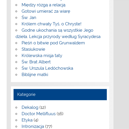
Między rózgą a relacją
Gotowi umierać za wiarę
Św. Jan
Królem chwały Tyś, o Chryste!
Godne ukochania są wszystkie Jego
dzieła. Lekcja przyrody według Syracydesa
Pieśń o bitwie pod Grunwaldem
Stasiukowie
Królewska misja taty
Św. Brat Albert
Św. Urszula Ledóchowska
Biblijne matki
Kategorie
Dekalog
(12)
Doctor Mellifluus
(16)
Etyka
(4)
Intronizacja
(77)