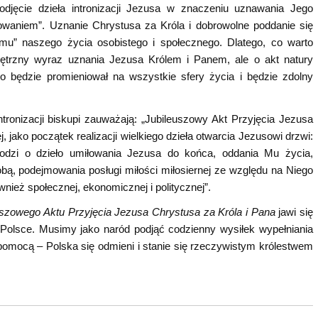
djęcie dzieła intronizacji Jezusa w znaczeniu uznawania Jego
owaniem”. Uznanie Chrystusa za Króla i dobrowolne poddanie się
” naszego życia osobistego i społecznego. Dlatego, co warto
nętrzny wyraz uznania Jezusa Królem i Panem, ale o akt natury
o będzie promieniował na wszystkie sfery życia i będzie zdolny
ntronizacji biskupi zauważają: „Jubileuszowy Akt Przyjęcia Jezusa
 jako początek realizacji wielkiego dzieła otwarcia Jezusowi drzwi:
odzi o dzieło umiłowania Jezusa do końca, oddania Mu życia,
obą, podejmowania posługi miłości miłosiernej ze względu na Niego
wnież społecznej, ekonomicznej i politycznej”.
uszowego Aktu Przyjęcia Jezusa Chrystusa za Króla i Pana
jawi się
w Polsce. Musimy jako naród podjąć codzienny wysiłek wypełniania
mocą – Polska się odmieni i stanie się rzeczywistym królestwem