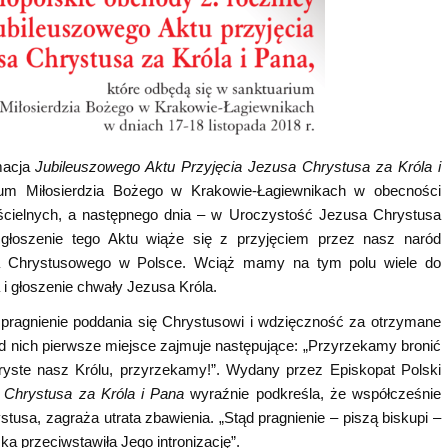
macja
Jubileuszowego Aktu Przyjęcia Jezusa Chrystusa za Króla i
ium Miłosierdzia Bożego w Krakowie-Łagiewnikach w obecności
ścielnych, a następnego dnia – w Uroczystość Jezusa Chrystusa
Ogłoszenie tego Aktu wiąże się z przyjęciem przez nasz naród
a Chrystusowego w Polsce. Wciąż mamy na tym polu wiele do
i głoszenie chwały Jezusa Króla.
pragnienie poddania się Chrystusowi i wdzięczność za otrzymane
d nich pierwsze miejsce zajmuje następujące: „Przyrzekamy bronić
ryste nasz Królu, przyrzekamy!”. Wydany przez Episkopat Polski
a Chrystusa za Króla i Pana
wyraźnie podkreśla, że współcześnie
stusa, zagraża utrata zbawienia. „Stąd pragnienie – piszą biskupi –
a przeciwstawiła Jego intronizację”.