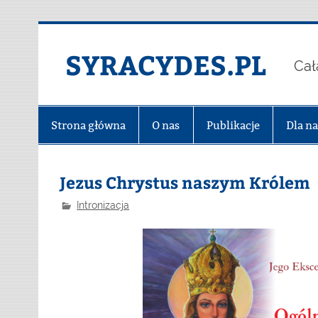
Skip
to
content
SYRACYDES.PL
Cał
Strona główna
O nas
Publikacje
Dla n
Jezus Chrystus naszym Królem
Intronizacja