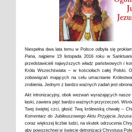
Niespełna dwa lata temu w Polsce odbyła się prokla
Pana,
najpierw 19 listopada 2016 roku w Sanktuar
przedstawicieli najwyższych władz państwowych i ko
Króla Wszechświata – w kościołach całej Polski. 
zobowiązań mających na celu umacnianie Królestw
zrobienia. Jednym z bardzo ważnych zadań jest obrona 
Akt intronizacyjny, obok wezwań wyrażających nasze 
łaski, zawiera pięć bardzo ważnych przyrzeczeń. Wśró
Twej świętej czci, głosić Twą królewską chwałę – Ch
Komentarz do
Jubileuszowego Aktu Przyjęcia Jezus
coraz większej liczbie ludzi, na skutek odrzucenia Chry
aby powszechnej w świecie detronizacji Chrystusa Polsk