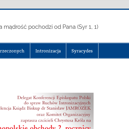
a mądrość pochodzi od Pana (Syr 1, 1)
arzeczonych
Intronizacja
Syracydes