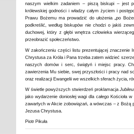
naszym wielkim zadaniem – piszą biskupi – jest po
królewskiej godności i władzy całym życiem i postęp
Prawu Bożemu ma prowadzić do ułożenia „po Bożemu
podkreślić, według biskupów nie chodzi o jakiś zew
duchowej, który z głębi wnętrza człowieka wierząceg
przeobrazić społeczeństwo.
W zakończeniu części listu prezentującej znaczenie I
Chrystusa za Króla i Pana trzeba zatem widzieć szerzej,
naszych domów i serc, świątyń i miejsc pracy. Ch
zawierzenia Mu siebie, swej przyszłości i pracy nad s
oraz realizacji Ewangelii we wszelkich sferach życia, ró
W świetle powyższych stwierdzeń proklamacja
Jubile
jako wydarzenie doniosłej wagi dla całego Kościoła 
zawartych w Akcie zobowiązań, a wówczas – z Bożą po
Jezusa Chrystusa.
Piotr Pikuła