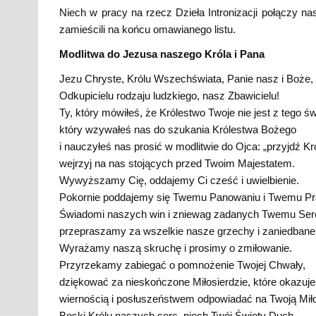
Niech w pracy na rzecz Dzieła Intronizacji połączy n
zamieścili na końcu omawianego listu.
Modlitwa do Jezusa naszego Króla i Pana
Jezu Chryste, Królu Wszechświata, Panie nasz i Boże,
Odkupicielu rodzaju ludzkiego, nasz Zbawicielu!
Ty, który mówiłeś, że Królestwo Twoje nie jest z tego św
który wzywałeś nas do szukania Królestwa Bożego
i nauczyłeś nas prosić w modlitwie do Ojca: „przyjdź Kr
wejrzyj na nas stojących przed Twoim Majestatem.
Wywyższamy Cię, oddajemy Ci cześć i uwielbienie.
Pokornie poddajemy się Twemu Panowaniu i Twemu P
Świadomi naszych win i zniewag zadanych Twemu Ser
przepraszamy za wszelkie nasze grzechy i zaniedbane
Wyrażamy naszą skruchę i prosimy o zmiłowanie.
Przyrzekamy zabiegać o pomnożenie Twojej Chwały,
dziękować za nieskończone Miłosierdzie, które okazuje
wiernością i posłuszeństwem odpowiadać na Twoją Mił
Boski Królu naszych serc, niech Twój Święty Duch,