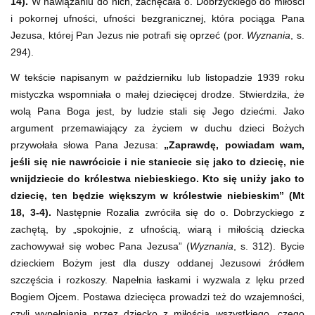
14).
W nawiązaniu do nich, zachęcała o. Dobrzyckiego do miłości
i pokornej ufności, ufności bezgranicznej, która pociąga Pana
Jezusa, której Pan Jezus nie potrafi się oprzeć (por.
Wyznania
, s.
294).
W tekście napisanym w październiku lub listopadzie 1939 roku
mistyczka wspomniała o małej dziecięcej drodze. Stwierdziła, że
wolą Pana Boga jest, by ludzie stali się Jego dziećmi. Jako
argument przemawiający za życiem w duchu dzieci Bożych
przywołała słowa Pana Jezusa:
„Zaprawdę, powiadam wam,
jeśli się nie nawrócicie i nie staniecie się jako to dziecię, nie
wnijdziecie do królestwa niebieskiego. Kto się uniży jako to
dziecię, ten będzie większym w królestwie niebieskim” (Mt
18, 3-4).
Następnie Rozalia zwróciła się do o. Dobrzyckiego z
zachętą, by „spokojnie, z ufnością, wiarą i miłością dziecka
zachowywał się wobec Pana Jezusa” (
Wyznania
, s. 312). Bycie
dzieckiem Bożym jest dla duszy oddanej Jezusowi źródłem
szczęścia i rozkoszy. Napełnia łaskami i wyzwala z lęku przed
Bogiem Ojcem. Postawa dziecięca prowadzi też do wzajemności,
czyli wypełniania przez dziecko z miłością wszystkiego, czego