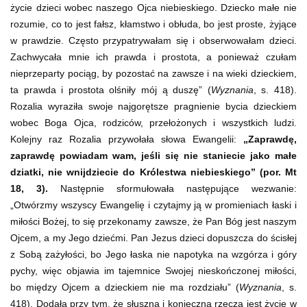
życie dzieci wobec naszego Ojca niebieskiego. Dziecko małe nie
rozumie, co to jest fałsz, kłamstwo i obłuda, bo jest proste, żyjące
w prawdzie. Często przypatrywałam się i obserwowałam dzieci.
Zachwycała mnie ich prawda i prostota, a ponieważ czułam
nieprzeparty pociąg, by pozostać na zawsze i na wieki dzieckiem,
ta prawda i prostota olśniły mój ą duszę” (
Wyznania
, s. 418).
Rozalia wyraziła swoje najgorętsze pragnienie bycia dzieckiem
wobec Boga Ojca, rodziców, przełożonych i wszystkich ludzi.
Kolejny raz Rozalia przywołała słowa Ewangelii:
„Zaprawdę,
zaprawdę powiadam wam, jeśli się nie staniecie jako małe
dziatki, nie wnijdziecie do Królestwa niebieskiego” (por. Mt
18, 3).
Następnie sformułowała następujące wezwanie:
„Otwórzmy wszyscy Ewangelię i czytajmy ją w promieniach łaski i
miłości Bożej, to się przekonamy zawsze, że Pan Bóg jest naszym
Ojcem, a my Jego dziećmi. Pan Jezus dzieci dopuszcza do ścisłej
z Sobą zażyłości, bo Jego łaska nie napotyka na wzgórza i góry
pychy, więc objawia im tajemnice Swojej nieskończonej miłości,
bo między Ojcem a dzieckiem nie ma rozdziału” (
Wyznania
, s.
418). Dodała przy tym, że słuszną i konieczną rzeczą jest życie w