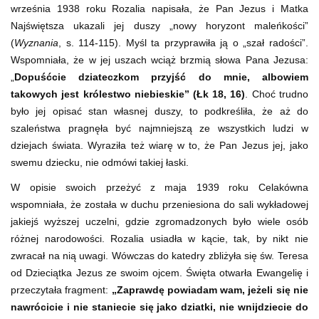
września 1938 roku Rozalia napisała, że Pan Jezus i Matka
Najświętsza ukazali jej duszy „nowy horyzont maleńkości”
(
Wyznania
, s. 114-115). Myśl ta przyprawiła ją o „szał radości”.
Wspomniała, że w jej uszach wciąż brzmią słowa Pana Jezusa:
„
Dopuśćcie dziateczkom przyjść do mnie, albowiem
takowych jest królestwo niebieskie” (Łk 18, 16)
. Choć trudno
było jej opisać stan własnej duszy, to podkreśliła, że aż do
szaleństwa pragnęła być najmniejszą ze wszystkich ludzi w
dziejach świata. Wyraziła też wiarę w to, że Pan Jezus jej, jako
swemu dziecku, nie odmówi takiej łaski.
W opisie swoich przeżyć z maja 1939 roku Celakówna
wspomniała, że została w duchu przeniesiona do sali wykładowej
jakiejś wyższej uczelni, gdzie zgromadzonych było wiele osób
różnej narodowości. Rozalia usiadła w kącie, tak, by nikt nie
zwracał na nią uwagi. Wówczas do katedry zbliżyła się św. Teresa
od Dzieciątka Jezus ze swoim ojcem. Święta otwarła Ewangelię i
przeczytała fragment:
„Zaprawdę powiadam wam, jeżeli się nie
nawrócicie i nie staniecie się jako dziatki, nie wnijdziecie do