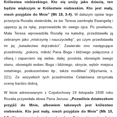
Królestwa niebieskiego. Kto się uniży jako dziecię, ten
będzie większym w Królestwie niebieskim. Kto jest mały,
niech przyjdzie do Mnie” (Mt 18, 3-4).
W dalszym opisie tego
przeżycia Rozalia stwierdziła, że św. Teresa zamknęła Ewangelię i
ująwszy ją za rękę, poprowadziła do swego ojca. Po powitaniu,
Mała Teresa wprowadziła Rozalię na katedrę, przedstawiła ją
zebranym jako „mistrzynię i nauczycielkę”, po czym przedstawiła
im jej „świadectwo dojrzałości”. Zawierało ono następujące
przedmioty: „pokora, miłość Pana Boga i bliźniego połączona z
ofiarą i zaparciem się siebie, dalej: prostota, obowiązki swego
stanu, obowiązki wobec Boga i bliźniego, ukrycie, wybór miejsca
ostatniego, posłuszeństwo itp., także modlitwa” (
Wyznania
, s.
221). Ze wszystkich tych przedmiotów Celakówna otrzymała
ocenę bardzo dobrą.
W liście adresowanym z Częstochowy 19 listopada 1938 roku
Rozalia przywołała słowa Pana Jezusa:
„Pozwólcie dziateczkom
przyjść do Mnie, albowiem takowych jest królestwo
niebieskie. Kto jest mały, niech przyjdzie do Mnie” (Mk 10,