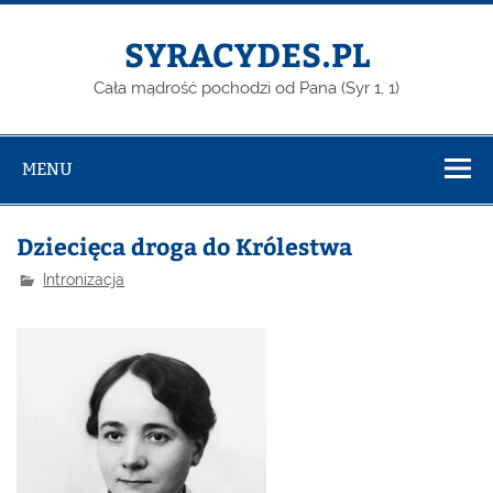
Skip
to
content
SYRACYDES.PL
Cała mądrość pochodzi od Pana (Syr 1, 1)
MENU
Dziecięca droga do Królestwa
Intronizacja