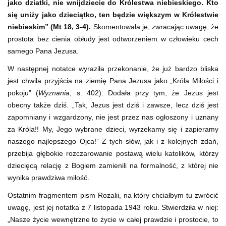
jako dziatki, nie wnijdziecie do Królestwa niebieskiego. Kto
się uniży jako dzieciątko, ten będzie większym w Królestwie
niebieskim” (Mt 18, 3-4).
Skomentowała je, zwracając uwagę, że
prostota bez cienia obłudy jest odtworzeniem w człowieku cech
samego Pana Jezusa.
W następnej notatce wyraziła przekonanie, że już bardzo bliska
jest chwila przyjścia na ziemię Pana Jezusa jako „Króla Miłości i
pokoju” (
Wyznania
, s. 402). Dodała przy tym, że Jezus jest
obecny także dziś. „Tak, Jezus jest dziś i zawsze, lecz dziś jest
zapomniany i wzgardzony, nie jest przez nas ogłoszony i uznany
za Króla!! My, Jego wybrane dzieci, wyrzekamy się i zapieramy
naszego najlepszego Ojca!” Z tych słów, jak i z kolejnych zdań,
przebija głębokie rozczarowanie postawą wielu katolików, którzy
dziecięcą relację z Bogiem zamienili na formalność, z której nie
wynika prawdziwa miłość.
Ostatnim fragmentem pism Rozalii, na który chciałbym tu zwrócić
uwagę, jest jej notatka z 7 listopada 1943 roku. Stwierdziła w niej:
„Nasze życie wewnętrzne to życie w całej prawdzie i prostocie, to