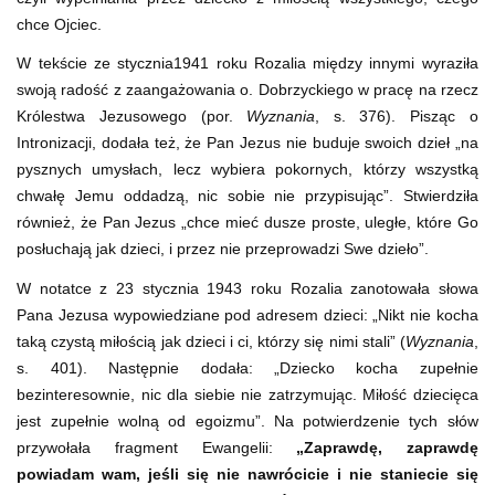
chce Ojciec.
W tekście ze stycznia1941 roku Rozalia między innymi wyraziła
swoją radość z zaangażowania o. Dobrzyckiego w pracę na rzecz
Królestwa Jezusowego (por.
Wyznania
, s. 376). Pisząc o
Intronizacji, dodała też, że Pan Jezus nie buduje swoich dzieł „na
pysznych umysłach, lecz wybiera pokornych, którzy wszystką
chwałę Jemu oddadzą, nic sobie nie przypisując”. Stwierdziła
również, że Pan Jezus „chce mieć dusze proste, uległe, które Go
posłuchają jak dzieci, i przez nie przeprowadzi Swe dzieło”.
W notatce z 23 stycznia 1943 roku Rozalia zanotowała słowa
Pana Jezusa wypowiedziane pod adresem dzieci: „Nikt nie kocha
taką czystą miłością jak dzieci i ci, którzy się nimi stali” (
Wyznania
,
s. 401). Następnie dodała: „Dziecko kocha zupełnie
bezinteresownie, nic dla siebie nie zatrzymując. Miłość dziecięca
jest zupełnie wolną od egoizmu”. Na potwierdzenie tych słów
przywołała fragment Ewangelii:
„Zaprawdę, zaprawdę
powiadam wam, jeśli się nie nawrócicie i nie staniecie się