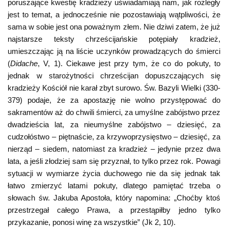
poruszające kwestię kradzieży uświadamiają nam, jak rozległy
jest to temat, a jednocześnie nie pozostawiają wątpliwości, że
sama w sobie jest ona poważnym złem. Nie dziwi zatem, że już
najstarsze teksty chrześcijańskie potępiały kradzież,
umieszczając ją na liście uczynków prowadzących do śmierci
(
Didache
, V, 1). Ciekawe jest przy tym, że co do pokuty, to
jednak w starożytności chrześcijan dopuszczających się
kradzieży Kościół nie karał zbyt surowo. Św. Bazyli Wielki (330-
379) podaje, że za apostazję nie wolno przystępować do
sakramentów aż do chwili śmierci, za umyślne zabójstwo przez
dwadzieścia lat, za nieumyślne zabójstwo – dziesięć, za
cudzołóstwo – piętnaście, za krzywoprzysięstwo – dziesięć, za
nierząd – siedem, natomiast za kradzież – jedynie przez dwa
lata, a jeśli złodziej sam się przyznał, to tylko przez rok. Powagi
sytuacji w wymiarze życia duchowego nie da się jednak tak
łatwo zmierzyć latami pokuty, dlatego pamiętać trzeba o
słowach św. Jakuba Apostoła, który napomina: „Choćby ktoś
przestrzegał całego Prawa, a przestąpiłby jedno tylko
przykazanie, ponosi winę za wszystkie” (Jk 2, 10).