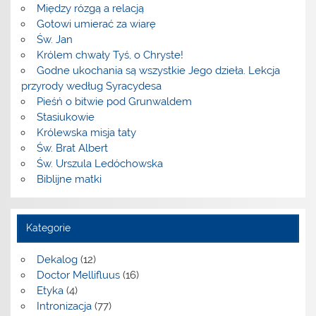
Między rózgą a relacją
Gotowi umierać za wiarę
Św. Jan
Królem chwały Tyś, o Chryste!
Godne ukochania są wszystkie Jego dzieła. Lekcja
przyrody według Syracydesa
Pieśń o bitwie pod Grunwaldem
Stasiukowie
Królewska misja taty
Św. Brat Albert
Św. Urszula Ledóchowska
Biblijne matki
Kategorie
Dekalog
(12)
Doctor Mellifluus
(16)
Etyka
(4)
Intronizacja
(77)