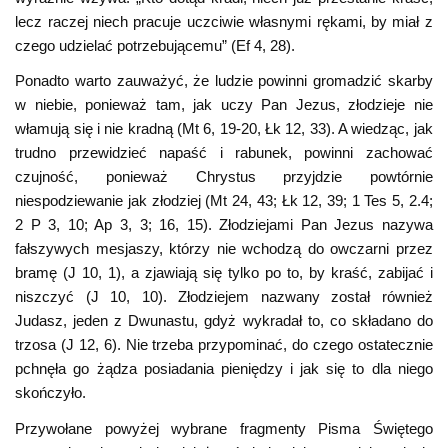
lecz raczej niech pracuje uczciwie własnymi rękami, by miał z
czego udzielać potrzebującemu” (Ef 4, 28).
Ponadto warto zauważyć, że ludzie powinni gromadzić skarby
w niebie, ponieważ tam, jak uczy Pan Jezus, złodzieje nie
włamują się i nie kradną (Mt 6, 19-20, Łk 12, 33). A wiedząc, jak
trudno przewidzieć napaść i rabunek, powinni zachować
czujność, ponieważ Chrystus przyjdzie powtórnie
niespodziewanie jak złodziej (Mt 24, 43; Łk 12, 39; 1 Tes 5, 2.4;
2 P 3, 10; Ap 3, 3; 16, 15). Złodziejami Pan Jezus nazywa
fałszywych mesjaszy, którzy nie wchodzą do owczarni przez
bramę (J 10, 1), a zjawiają się tylko po to, by kraść, zabijać i
niszczyć (J 10, 10). Złodziejem nazwany został również
Judasz, jeden z Dwunastu, gdyż wykradał to, co składano do
trzosa (J 12, 6). Nie trzeba przypominać, do czego ostatecznie
pchnęła go żądza posiadania pieniędzy i jak się to dla niego
skończyło.
Przywołane powyżej wybrane fragmenty Pisma Świętego