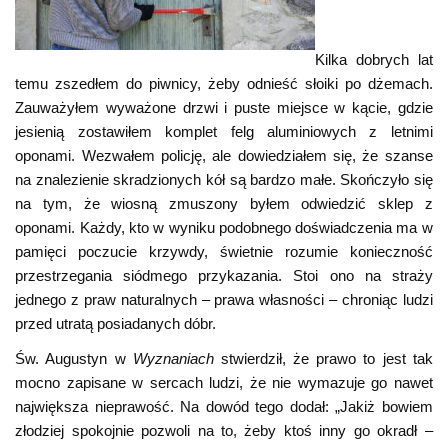
Kilka dobrych lat
temu zszedłem do piwnicy, żeby odnieść słoiki po dżemach.
Zauważyłem wyważone drzwi i puste miejsce w kącie, gdzie
jesienią zostawiłem komplet felg aluminiowych z letnimi
oponami. Wezwałem policję, ale dowiedziałem się, że szanse
na znalezienie skradzionych kół są bardzo małe. Skończyło się
na tym, że wiosną zmuszony byłem odwiedzić sklep z
oponami. Każdy, kto w wyniku podobnego doświadczenia ma w
pamięci poczucie krzywdy, świetnie rozumie konieczność
przestrzegania siódmego przykazania. Stoi ono na straży
jednego z praw naturalnych – prawa własności – chroniąc ludzi
przed utratą posiadanych dóbr.
Św. Augustyn w
Wyznaniach
stwierdził, że prawo to jest tak
mocno zapisane w sercach ludzi, że nie wymazuje go nawet
największa nieprawość. Na dowód tego dodał: „Jakiż bowiem
złodziej spokojnie pozwoli na to, żeby ktoś inny go okradł –