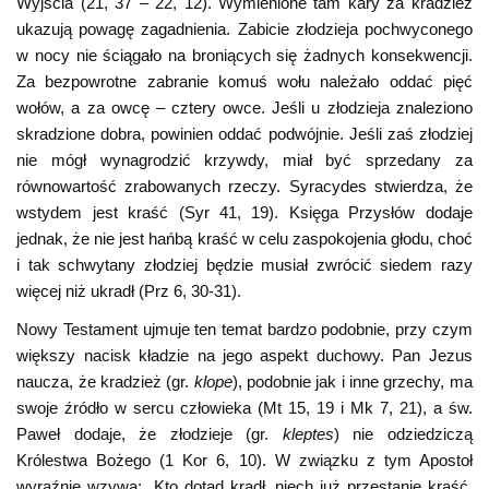
Wyjścia (21, 37 – 22, 12). Wymienione tam kary za kradzież
ukazują powagę zagadnienia. Zabicie złodzieja pochwyconego
w nocy nie ściągało na broniących się żadnych konsekwencji.
Za bezpowrotne zabranie komuś wołu należało oddać pięć
wołów, a za owcę – cztery owce. Jeśli u złodzieja znaleziono
skradzione dobra, powinien oddać podwójnie. Jeśli zaś złodziej
nie mógł wynagrodzić krzywdy, miał być sprzedany za
równowartość zrabowanych rzeczy. Syracydes stwierdza, że
wstydem jest kraść (Syr 41, 19). Księga Przysłów dodaje
jednak, że nie jest hańbą kraść w celu zaspokojenia głodu, choć
i tak schwytany złodziej będzie musiał zwrócić siedem razy
więcej niż ukradł (Prz 6, 30-31).
Nowy Testament ujmuje ten temat bardzo podobnie, przy czym
większy nacisk kładzie na jego aspekt duchowy. Pan Jezus
naucza, że kradzież (gr.
klope
), podobnie jak i inne grzechy, ma
swoje źródło w sercu człowieka (Mt 15, 19 i Mk 7, 21), a św.
Paweł dodaje, że złodzieje (gr.
kleptes
) nie odziedziczą
Królestwa Bożego (1 Kor 6, 10). W związku z tym Apostoł
wyraźnie wzywa: „Kto dotąd kradł, niech już przestanie kraść,