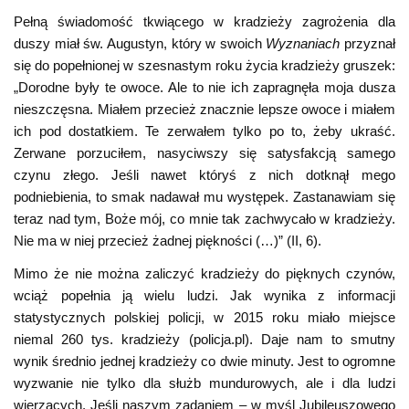
Pełną świadomość tkwiącego w kradzieży zagrożenia dla
duszy miał św. Augustyn, który w swoich
Wyznaniach
przyznał
się do popełnionej w szesnastym roku życia kradzieży gruszek:
„Dorodne były te owoce. Ale to nie ich zapragnęła moja dusza
nieszczęsna. Miałem przecież znacznie lepsze owoce i miałem
ich pod dostatkiem. Te zerwałem tylko po to, żeby ukraść.
Zerwane porzuciłem, nasyciwszy się satysfakcją samego
czynu złego. Jeśli nawet któryś z nich dotknął mego
podniebienia, to smak nadawał mu występek. Zastanawiam się
teraz nad tym, Boże mój, co mnie tak zachwycało w kradzieży.
Nie ma w niej przecież żadnej piękności (…)” (II, 6).
Mimo że nie można zaliczyć kradzieży do pięknych czynów,
wciąż popełnia ją wielu ludzi. Jak wynika z informacji
statystycznych polskiej policji, w 2015 roku miało miejsce
niemal 260 tys. kradzieży (policja.pl). Daje nam to smutny
wynik średnio jednej kradzieży co dwie minuty. Jest to ogromne
wyzwanie nie tylko dla służb mundurowych, ale i dla ludzi
wierzących. Jeśli naszym zadaniem – w myśl Jubileuszowego