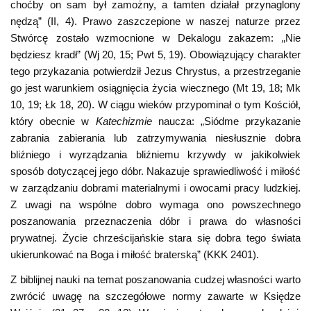
choćby on sam był zamożny, a tamten działał przynaglony
nędzą” (II, 4). Prawo zaszczepione w naszej naturze przez
Stwórcę zostało wzmocnione w Dekalogu zakazem: „Nie
będziesz kradł” (Wj 20, 15; Pwt 5, 19). Obowiązujący charakter
tego przykazania potwierdził Jezus Chrystus, a przestrzeganie
go jest warunkiem osiągnięcia życia wiecznego (Mt 19, 18; Mk
10, 19; Łk 18, 20). W ciągu wieków przypominał o tym Kościół,
który obecnie w
Katechizmie
naucza: „Siódme przykazanie
zabrania zabierania lub zatrzymywania niesłusznie dobra
bliźniego i wyrządzania bliźniemu krzywdy w jakikolwiek
sposób dotyczącej jego dóbr. Nakazuje sprawiedliwość i miłość
w zarządzaniu dobrami materialnymi i owocami pracy ludzkiej.
Z uwagi na wspólne dobro wymaga ono powszechnego
poszanowania przeznaczenia dóbr i prawa do własności
prywatnej. Życie chrześcijańskie stara się dobra tego świata
ukierunkować na Boga i miłość braterską” (KKK 2401).
Z biblijnej nauki na temat poszanowania cudzej własności warto
zwrócić uwagę na szczegółowe normy zawarte w Księdze