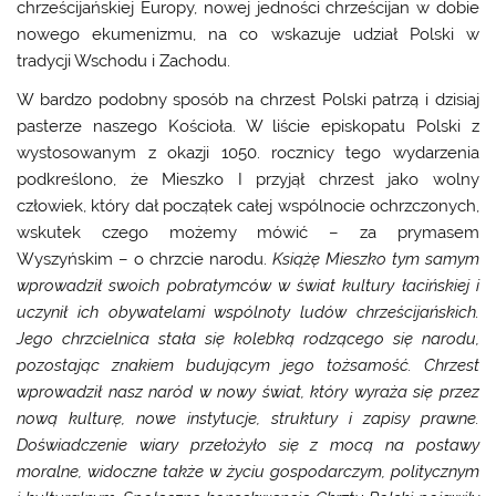
chrześcijańskiej Europy, nowej jedności chrześcijan w dobie
nowego ekumenizmu, na co wskazuje udział Polski w
tradycji Wschodu i Zachodu.
W bardzo podobny sposób na chrzest Polski patrzą i dzisiaj
pasterze naszego Kościoła. W liście episkopatu Polski z
wystosowanym z okazji 1050. rocznicy tego wydarzenia
podkreślono, że Mieszko I przyjął chrzest jako wolny
człowiek, który dał początek całej wspólnocie ochrzczonych,
wskutek czego możemy mówić – za prymasem
Wyszyńskim – o chrzcie narodu.
Książę Mieszko tym samym
wprowadził swoich pobratymców w świat kultury łacińskiej i
uczynił ich obywatelami wspólnoty ludów chrześcijańskich.
Jego chrzcielnica stała się kolebką rodzącego się narodu,
pozostając znakiem budującym jego tożsamość. Chrzest
wprowadził nasz naród w nowy świat, który wyraża się przez
nową kulturę, nowe instytucje, struktury i zapisy prawne.
Doświadczenie wiary przełożyło się z mocą na postawy
moralne, widoczne także w życiu gospodarczym, politycznym