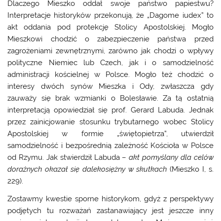
Dlaczego Mieszko oddał swoje państwo papiestwu?
Interpretacje historyków przekonują, że „Dagome iudex” to
akt oddania pod protekcję Stolicy Apostolskiej. Mogło
Mieszkowi chodzić o zabezpieczenie państwa przed
zagrożeniami zewnętrznymi, zarówno jak chodzi o wpływy
polityczne Niemiec lub Czech, jak i o samodzielność
administracji kościelnej w Polsce. Mogło też chodzić o
interesy dwóch synów Mieszka i Ody, zwłaszcza gdy
zauważy się brak wzmianki o Bolesławie. Za tą ostatnią
interpretacją opowiedział się prof. Gerard Labuda. Jednak
przez zainicjowanie stosunku trybutarnego wobec Stolicy
Apostolskiej w formie „świętopietrza”, utwierdził
samodzielność i bezpośrednią zależność Kościoła w Polsce
od Rzymu. Jak stwierdził Labuda –
akt pomyślany dla celów
doraźnych okazał się dalekosiężny w skutkach
(Mieszko I, s.
229).
Zostawmy kwestie sporne historykom, gdyż z perspektywy
podjętych tu rozważań zastanawiający jest jeszcze inny