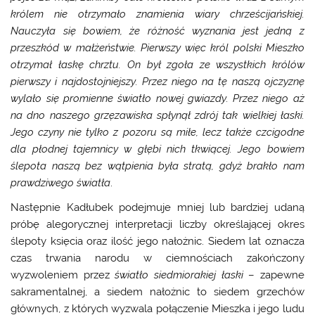
królem nie otrzymało znamienia wiary chrześcijańskiej.
Nauczyła się bowiem, że różność wyznania jest jedną z
przeszkód w małżeństwie. Pierwszy więc król polski Mieszko
otrzymał łaskę chrztu. On był zgoła ze wszystkich królów
pierwszy i najdostojniejszy. Przez niego na tę naszą ojczyznę
wylało się promienne światło nowej gwiazdy. Przez niego aż
na dno naszego grzęzawiska spłynął zdrój tak wielkiej łaski.
Jego czyny nie tylko z pozoru są miłe, lecz także czcigodne
dla płodnej tajemnicy w głębi nich tkwiącej. Jego bowiem
ślepota naszą bez wątpienia była stratą, gdyż brakło nam
prawdziwego światła
.
Następnie Kadłubek podejmuje mniej lub bardziej udaną
próbę alegorycznej interpretacji liczby określającej okres
ślepoty księcia oraz ilość jego nałożnic. Siedem lat oznacza
czas trwania narodu w ciemnościach zakończony
wyzwoleniem przez
światło siedmiorakiej łaski
– zapewne
sakramentalnej, a siedem nałożnic to siedem grzechów
głównych, z których wyzwala połączenie Mieszka i jego ludu