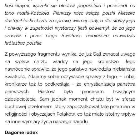
kościelnymi, wyrzekł się błędów pogaństwa i przeszedł na
łono matki-Kościoła. Pierwszy więc książę polski Mieszko
dostąpił łaski chrztu za sprawą wiernej żony; a dla sławy jego
i chwały w zupełności wystarczy [jeśli powiemy], że za jego
czasów i przez niego Światłość niebiańska nawiedziła
królestwo polskie
.
Z powyższego fragmentu wynika, że już Gall zwracał uwagę
na wpływ chrztu władcy na jego królestwo. Jego
nawrócenie sprawiło, że jego państwo nawiedziła niebiańska
Światłość. Zdajemy sobie oczywiście sprawę z tego, – i obaj
kronikarze też to podkreślają – że chrystianizacja państwa
pierwszych Piastów była procesem trwającym
dziesięciolecia. Sam jednak moment chrztu był w sferze
duchowej przełomem, który zapoczątkował falę przemian w
religijności i obyczajach Polaków, co też miało istotny wpływ
na inne wymiary życia naszego narodu.
Dagome iudex