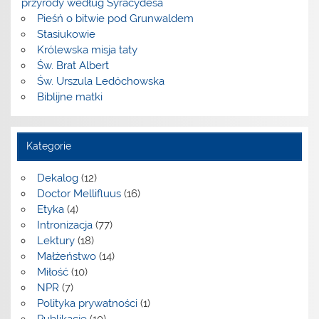
przyrody według Syracydesa
Pieśń o bitwie pod Grunwaldem
Stasiukowie
Królewska misja taty
Św. Brat Albert
Św. Urszula Ledóchowska
Biblijne matki
Kategorie
Dekalog
(12)
Doctor Mellifluus
(16)
Etyka
(4)
Intronizacja
(77)
Lektury
(18)
Małżeństwo
(14)
Miłość
(10)
NPR
(7)
Polityka prywatności
(1)