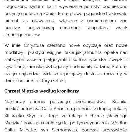
Łagodzono system kar i wywieranie pomsty, podniesiono
pozycję społeczną kobiet, które prawo pogańskie traktowało
niemal jak niewolnice, włącznie z uśmiercaniem żon
podczas pogrzebowej ceremonii spopielania zwłok
zmarłego mężów.
W imię Chrystusa szerzono nowe obyczaje oraz nowe
modlitwy i praktyki religijne, takie jak jałmużna, opieka nad
słabszymi, asceza, pielgrzymki i kultura rycerska. Związki z
cywilizacją łacińską wzbogaciły i odmieniły rodzimą kulturę,
czego najbardziej widoczne przejawy dostrzec możemy w
dziedzinie architektury i sztuki.
Chrzest Mieszka według kronikarzy
Najstarszy pomnik polskiego dziejopisarstwa, „Kronika
polska” autorstwa Galla Anonima, pochodzi z drugiej dekady
XII wieku. Wynika z tego, że relacja o chrzcie „sławnego
Mieszka” powstała około 150 lat po tym wydarzeniu. Według
Galla, Mieszko, syn Siemomysła, podczas uroczystości