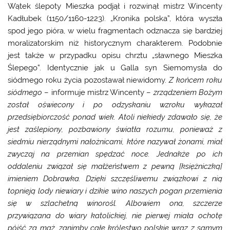
Wątek ślepoty Mieszka podjął i rozwinął mistrz Wincenty
Kadłubek (1150/1160-1223). „Kronika polska”, która wyszła
spod jego pióra, w wielu fragmentach odznacza się bardziej
moralizatorskim niż historycznym charakterem. Podobnie
jest także w przypadku opisu chrztu „sławnego Mieszka
Ślepego”. Identycznie jak u Galla syn Siemomysła do
siódmego roku życia pozostawał niewidomy.
Z końcem roku
siódmego
– informuje mistrz Wincenty –
zrządzeniem Bożym
został oświecony i po odzyskaniu wzroku wykazał
przedsiębiorczość ponad wiek. Atoli niekiedy zdawało się, że
jest zaślepiony, pozbawiony światła rozumu, ponieważ z
siedmiu nierządnymi nałożnicami, które nazywał żonami, miał
zwyczaj na przemian spędzać noce. Jednakże po ich
oddaleniu związał się małżeństwem z pewną [księżniczką]
imieniem Dobrawka. Dzięki szczęśliwemu związkowi z nią
topnieją lody niewiary i dzikie wino naszych pogan przemienia
się w szlachetną winorośl. Albowiem ona, szczerze
przywiązana do wiary katolickiej, nie pierwej miała ochotę
pójść za mąż, zanimby całe królestwo polskie wraz z samym