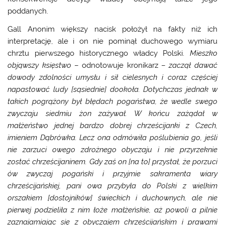
poddanych.
Gall Anonim większy nacisk położył na fakty niż ich
interpretację, ale i on nie pominął duchowego wymiaru
chrztu pierwszego historycznego władcy Polski.
Mieszko
objąwszy księstwo
– odnotowuje kronikarz –
zaczął dawać
dowody zdolności umysłu i sił cielesnych i coraz częściej
napastować ludy [sąsiednie] dookoła. Dotychczas jednak w
takich pogrążony był błędach pogaństwa, że wedle swego
zwyczaju siedmiu żon zażywał. W końcu zażądał w
małżeństwo jednej bardzo dobrej chrześcijanki z Czech,
imieniem Dąbrówka. Lecz ona odmówiła poślubienia go, jeśli
nie zarzuci owego zdrożnego obyczaju i nie przyrzeknie
zostać chrześcijaninem. Gdy zaś on [na to] przystał, że porzuci
ów zwyczaj pogański i przyjmie sakramenta wiary
chrześcijańskiej, pani owa przybyła do Polski z wielkim
orszakiem [dostojników] świeckich i duchownych, ale nie
pierwej podzieliła z nim łoże małżeńskie, aż powoli a pilnie
zaznajamiając się z obyczajem chrześcijańskim i prawami