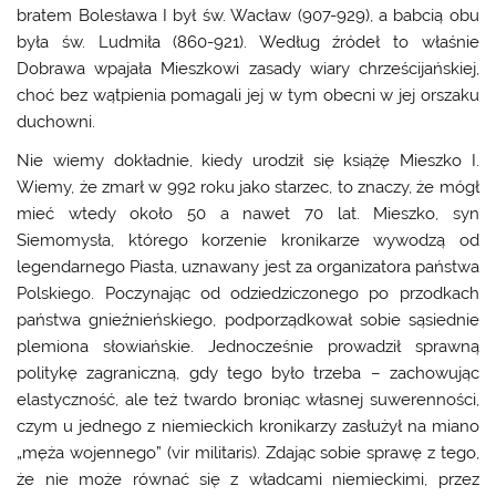
bratem Bolesława I był św. Wacław (907-929), a babcią obu
była św. Ludmiła (860-921). Według źródeł to właśnie
Dobrawa wpajała Mieszkowi zasady wiary chrześcijańskiej,
choć bez wątpienia pomagali jej w tym obecni w jej orszaku
duchowni.
Nie wiemy dokładnie, kiedy urodził się książę Mieszko I.
Wiemy, że zmarł w 992 roku jako starzec, to znaczy, że mógł
mieć wtedy około 50 a nawet 70 lat. Mieszko, syn
Siemomysła, którego korzenie kronikarze wywodzą od
legendarnego Piasta, uznawany jest za organizatora państwa
Polskiego. Poczynając od odziedziczonego po przodkach
państwa gnieźnieńskiego, podporządkował sobie sąsiednie
plemiona słowiańskie. Jednocześnie prowadził sprawną
politykę zagraniczną, gdy tego było trzeba – zachowując
elastyczność, ale też twardo broniąc własnej suwerenności,
czym u jednego z niemieckich kronikarzy zasłużył na miano
„męża wojennego” (vir militaris). Zdając sobie sprawę z tego,
że nie może równać się z władcami niemieckimi, przez