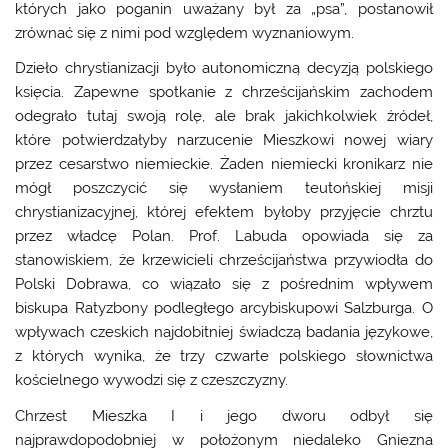
których jako poganin uważany był za „psa”, postanowił
zrównać się z nimi pod względem wyznaniowym.
Dzieło chrystianizacji było autonomiczną decyzją polskiego
księcia. Zapewne spotkanie z chrześcijańskim zachodem
odegrało tutaj swoją rolę, ale brak jakichkolwiek źródeł,
które potwierdzałyby narzucenie Mieszkowi nowej wiary
przez cesarstwo niemieckie. Żaden niemiecki kronikarz nie
mógł poszczycić się wysłaniem teutońskiej misji
chrystianizacyjnej, której efektem byłoby przyjęcie chrztu
przez władcę Polan. Prof. Labuda opowiada się za
stanowiskiem, że krzewicieli chrześcijaństwa przywiodła do
Polski Dobrawa, co wiązało się z pośrednim wpływem
biskupa Ratyzbony podległego arcybiskupowi Salzburga. O
wpływach czeskich najdobitniej świadczą badania językowe,
z których wynika, że trzy czwarte polskiego słownictwa
kościelnego wywodzi się z czeszczyzny.
Chrzest Mieszka I i jego dworu odbył się
najprawdopodobniej w położonym niedaleko Gniezna