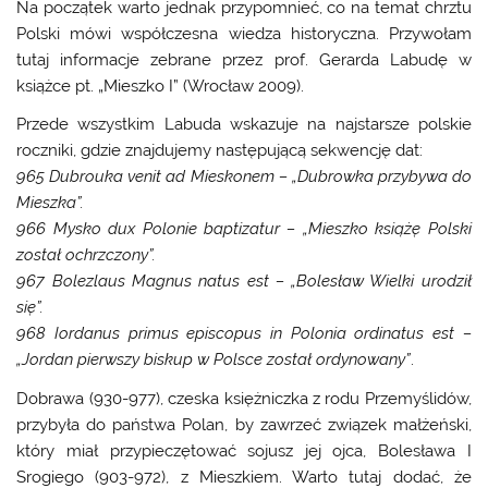
Na początek warto jednak przypomnieć, co na temat chrztu
Polski mówi współczesna wiedza historyczna. Przywołam
tutaj informacje zebrane przez prof. Gerarda Labudę w
książce pt. „Mieszko I” (Wrocław 2009).
Przede wszystkim Labuda wskazuje na najstarsze polskie
roczniki, gdzie znajdujemy następującą sekwencję dat:
965 Dubrouka venit ad Mieskonem – „Dubrowka przybywa do
Mieszka”.
966 Mysko dux Polonie baptizatur – „Mieszko książę Polski
został ochrzczony”.
967 Bolezlaus Magnus natus est – „Bolesław Wielki urodził
się”.
968 Iordanus primus episcopus in Polonia ordinatus est –
„Jordan pierwszy biskup w Polsce został ordynowany”
.
Dobrawa (930-977), czeska księżniczka z rodu Przemyślidów,
przybyła do państwa Polan, by zawrzeć związek małżeński,
który miał przypieczętować sojusz jej ojca, Bolesława I
Srogiego (903-972), z Mieszkiem. Warto tutaj dodać, że