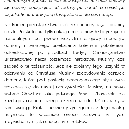
i kulturalnym. Społeczne konsekwencje Chrztu Polski pojawiły
się później, poczynając od rodziny po naród, a nawet po
wspólnotę narodów, jaką dzisiaj stanowi dla nas Europa
.
Na koniec pozostaje stwierdzić, że obchody 1050. rocznicy
chrztu Polski to nie tylko okazja do studiów historycznych i
pastoralnych, lecz przede wszystkim dziejowy imperatyw
ochrony i twórczego przekazania kolejnym pokoleniom
odziedziczonej po przodkach tradycji. Chrześcijaństwo
ukształtowało naszą tożsamość narodową. Musimy dziś
zadbać o tę tożsamość, lecz nie zdołamy tego uczynić w
oderwaniu od Chrystusa. Musimy zdecydowanie odrzucić
demony, które pod postacią neopogańskiego stylu życia
wdzierają się do naszej rzeczywistości. Musimy na nowo
wybrać Chrystusa jako jedynego Pana i Zbawiciela dla
każdego z osobna i całego naszego narodu. Jeśli uznamy w
Nim swojego Króla i będziemy żyć zgodnie z Jego nauką,
przyniesie to wspaniałe owoce zarówno w życiu
indywidualnym, jak i społecznym Polaków.