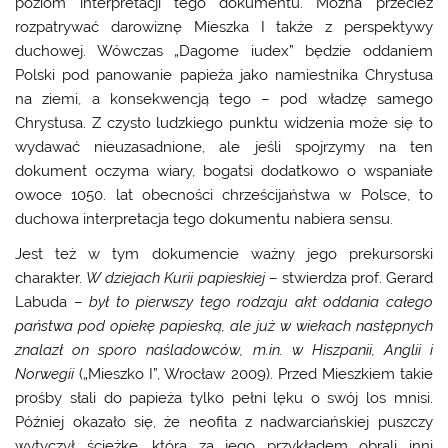
poziom interpretacji tego dokumentu. Można przecież
rozpatrywać darowiznę Mieszka I także z perspektywy
duchowej. Wówczas „Dagome iudex” będzie oddaniem
Polski pod panowanie papieża jako namiestnika Chrystusa
na ziemi, a konsekwencją tego – pod władzę samego
Chrystusa. Z czysto ludzkiego punktu widzenia może się to
wydawać nieuzasadnione, ale jeśli spojrzymy na ten
dokument oczyma wiary, bogatsi dodatkowo o wspaniałe
owoce 1050. lat obecności chrześcijaństwa w Polsce, to
duchowa interpretacja tego dokumentu nabiera sensu.
Jest też w tym dokumencie ważny jego prekursorski
charakter.
W dziejach Kurii papieskiej
– stwierdza prof. Gerard
Labuda –
był to pierwszy tego rodzaju akt oddania całego
państwa pod opiekę papieską, ale już w wiekach następnych
znalazł on sporo naśladowców, m.in. w Hiszpanii, Anglii i
Norwegii
(„Mieszko I”, Wrocław 2009). Przed Mieszkiem takie
prośby słali do papieża tylko pełni lęku o swój los mnisi.
Później okazało się, że neofita z nadwarciańskiej puszczy
wytyczył ścieżkę, którą za jego przykładem obrali inni