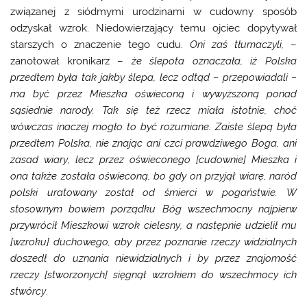
związanej z siódmymi urodzinami w cudowny sposób
odzyskał wzrok. Niedowierzający temu ojciec dopytywał
starszych o znaczenie tego cudu.
Oni zaś tłumaczyli,
–
zanotował kronikarz –
że ślepota oznaczała, iż Polska
przedtem była tak jakby ślepa, lecz odtąd – przepowiadali –
ma być przez Mieszka oświeconą i wywyższoną ponad
sąsiednie narody. Tak się też rzecz miała istotnie, choć
wówczas inaczej mogło to być rozumiane. Zaiste ślepą była
przedtem Polska, nie znając ani czci prawdziwego Boga, ani
zasad wiary, lecz przez oświeconego [cudownie] Mieszka i
ona także została oświeconą, bo gdy on przyjął wiarę, naród
polski uratowany został od śmierci w pogaństwie. W
stosownym bowiem porządku Bóg wszechmocny najpierw
przywrócił Mieszkowi wzrok cielesny, a następnie udzielił mu
[wzroku] duchowego, aby przez poznanie rzeczy widzialnych
doszedł do uznania niewidzialnych i by przez znajomość
rzeczy [stworzonych] sięgnął wzrokiem do wszechmocy ich
stwórcy
.