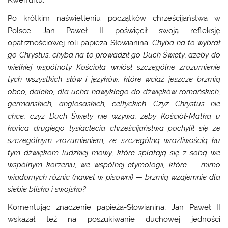
Kwerfurtu.
Po krótkim naświetleniu początków chrześcijaństwa w
Polsce Jan Paweł II poświęcił swoją refleksję
opatrznościowej roli papieża-Słowianina:
Chyba na to wybrał
go Chrystus, chyba na to prowadził go Duch Święty, ażeby do
wielkiej wspólnoty Kościoła wniósł szczególne zrozumienie
tych wszystkich słów i języków, które wciąż jeszcze brzmią
obco, daleko, dla ucha nawykłego do dźwięków romańskich,
germańskich, anglosaskich, celtyckich. Czyż Chrystus nie
chce, czyż Duch Święty nie wzywa, żeby Kościół-Matka u
końca drugiego tysiąclecia chrześcijaństwa pochylił się ze
szczególnym zrozumieniem, ze szczególną wrażliwością ku
tym dźwiękom ludzkiej mowy, które splatają się z sobą we
wspólnym korzeniu, we wspólnej etymologii, które — mimo
wiadomych różnic (nawet w pisowni) — brzmią wzajemnie dla
siebie blisko i swojsko?
Komentując znaczenie papieża-Słowianina, Jan Paweł II
wskazał też na poszukiwanie duchowej jedności