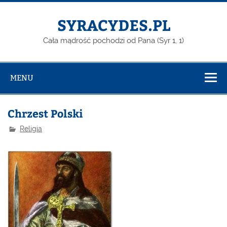
Skip
to
content
SYRACYDES.PL
Cała mądrość pochodzi od Pana (Syr 1, 1)
MENU
Chrzest Polski
Religia