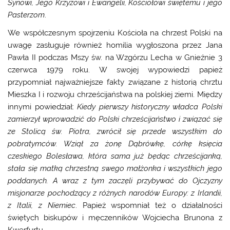
Synowi, Jego Krzyżowi i Ewangelii, Kościołowi świętemu i jego
Pasterzom
.
We współczesnym spojrzeniu Kościoła na chrzest Polski na
uwagę zasługuje również homilia wygłoszona przez Jana
Pawła II podczas Mszy św. na Wzgórzu Lecha w Gnieźnie 3
czerwca 1979 roku. W swojej wypowiedzi papież
przypomniał najważniejsze fakty związane z historią chrztu
Mieszka I i rozwoju chrześcijaństwa na polskiej ziemi. Między
innymi powiedział:
Kiedy pierwszy historyczny władca Polski
zamierzył wprowadzić do Polski chrześcijaństwo i związać się
ze Stolicą św. Piotra, zwrócił się przede wszystkim do
pobratymców. Wziął za żonę Dąbrówkę, córkę księcia
czeskiego Bolesława, która sama już będąc chrześcijanką,
stała się matką chrzestną swego małżonka i wszystkich jego
poddanych. A wraz z tym zaczęli przybywać do Ojczyzny
misjonarze pochodzący z różnych narodów Europy: z Irlandii,
z Italii, z Niemiec
. Papież wspomniał też o działalności
świętych biskupów i męczenników Wojciecha Brunona z