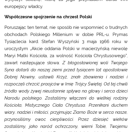
europejscy władcy.
Współczesne spojrzenie na chrzest Polski
Poruszając ten temat, nie sposób nie wspomnieć o trudnych
obchodach Polskiego Millenium w dobie PRL-u. Prymas
Tysiąclecia kard. Stefan Wyszyński 3 maja 1966 roku w
uroczystym „Akcie oddania Polski w macierzyńską niewolę
Maryi Matki Kościoła, za wolność Kościoła Chrystusowego”,
zawarł następujące słowa:
Z błogosławionej woli Twojego
Syna dotarli do naszej ziemi przed tysiącem lat apostołowie
Dobrej Nowiny, ustawili Krzyż, znak zbawienia i nadziei i
rozpoczęli chrzcić praojców w Imię Trójcy Świętej. Od tej chwili
źródło wody żywej nieustannie spływa na głowy i serca dzieci
Narodu polskiego. Zostaliśmy włączeni do wielkiej rodziny
Kościoła, Mistycznego Ciała Chrystusa. Przenikani duchem
wiary, nadziei i miłości, przyjmując Ziarno Boże w serca nasze,
przynosiliśmy owoc cierpliwości. Przez dziesięć wieków
zostaliśmy, jako naród ochrzczony, wierni Tobie, Twojemu