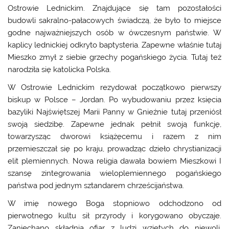
Ostrowie Lednickim. Znajdujące się tam pozostałości
budowli sakralno-pałacowych świadczą, że było to miejsce
godne najważniejszych osób w ówczesnym państwie. W
kaplicy lednickiej odkryto baptysteria. Zapewne właśnie tutaj
Mieszko zmył z siebie grzechy pogańskiego życia. Tutaj też
narodziła się katolicka Polska.
W Ostrowie Lednickim rezydował początkowo pierwszy
biskup w Polsce – Jordan. Po wybudowaniu przez księcia
bazyliki Najświętszej Marii Panny w Gnieźnie tutaj przeniósł
swoją siedzibę. Zapewne jednak pełnił swoją funkcję,
towarzysząc dworowi książęcemu i razem z nim
przemieszczał się po kraju, prowadząc dzieło chrystianizacji
elit plemiennych. Nowa religia dawała bowiem Mieszkowi I
szansę zintegrowania wieloplemiennego pogańskiego
państwa pod jednym sztandarem chrześcijaństwa.
W imię nowego Boga stopniowo odchodzono od
pierwotnego kultu sił przyrody i korygowano obyczaje.
Zaniechano składnia ofiar z ludzi wziętych do niewoli.