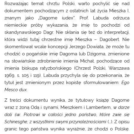
Rozważając temat chrztu Polski, warto pochylić się nad
dokumentem pochodzącym z ostatnich lat życia Mieszka I,
znanym jako „Dagome iudex”. Prof. Labuda odrzuca
niemieckie próby wykazania, że imię to pochodzi od
skandynawskiego Dagr. Nie skłania się też do interpretacji,
która widzi tutaj chrzestne imię Mieszka – Dagobert. Nie
skomentował wcale koncepcji Jerzego Dowiata, że może tu
chodzić o pogańskie imię Dagoma lub Dzigoma, zmienione
na słowiańskie zdrobnienie imienia Michał, pochodzące od
imienia biskupa ratyzbońskiego (Chrzest Polski, Warszawa
1969, s. 105 i 119). Labuda przychyla się do przekonania, że
tytuł jest zmienionym przez kopistę sformułowaniem:
Ego
Mesco dux
.
Z treści dokumentu wynika, że tytułowy książę Dagome
wraz z żoną Odą i synami, Mieszkiem i Lambertem,
w darze
dali św. Piotrowi w całości jedno państwo, które zwie się
Schinesghe, z wszystkimi swymi przynależnościami
(…). Z opisu
granic tego państwa wynika wyraźnie, że chodzi o Polskę.