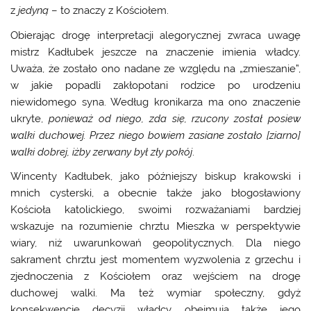
z
jedyną
– to znaczy z Kościołem.
Obierając drogę interpretacji alegorycznej zwraca uwagę
mistrz Kadłubek jeszcze na znaczenie imienia władcy.
Uważa, że zostało ono nadane ze względu na „zmieszanie”,
w jakie popadli zakłopotani rodzice po urodzeniu
niewidomego syna. Według kronikarza ma ono znaczenie
ukryte,
ponieważ od niego, zda się, rzucony został posiew
walki duchowej. Przez niego bowiem zasiane zostało [ziarno]
walki dobrej, iżby zerwany był zły pokój
.
Wincenty Kadłubek, jako późniejszy biskup krakowski i
mnich cysterski, a obecnie także jako błogosławiony
Kościoła katolickiego, swoimi rozważaniami bardziej
wskazuje na rozumienie chrztu Mieszka w perspektywie
wiary, niż uwarunkowań geopolitycznych. Dla niego
sakrament chrztu jest momentem wyzwolenia z grzechu i
zjednoczenia z Kościołem oraz wejściem na drogę
duchowej walki. Ma też wymiar społeczny, gdyż
konsekwencje decyzji władcy obejmują także jego