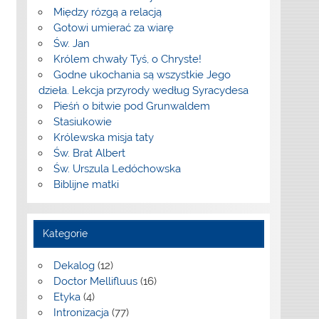
Między rózgą a relacją
Gotowi umierać za wiarę
Św. Jan
Królem chwały Tyś, o Chryste!
Godne ukochania są wszystkie Jego
dzieła. Lekcja przyrody według Syracydesa
Pieśń o bitwie pod Grunwaldem
Stasiukowie
Królewska misja taty
Św. Brat Albert
Św. Urszula Ledóchowska
Biblijne matki
Kategorie
Dekalog
(12)
Doctor Mellifluus
(16)
Etyka
(4)
Intronizacja
(77)