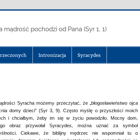
a mądrość pochodzi od Pana (Syr 1, 1)
arzeczonych
Intronizacja
Syracydes
drości Syracha możemy przeczytać, że „błogosławieństwo ojca
nia domy dzieci” (Syr 3, 9). Często myślę o przyszłości moich
ech i chciałbym, żeby im się w życiu powodziło. Mocny dom,
rego obraz przywołał Syracydes, można uznać za symbol
ślności. Ciekawe, że biblijny mędrzec nie wspomniał tu o