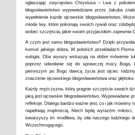
ogłaszając zwycięstwo Chrystusa – Lwa z pokolen
błogosławieństwo wypowiedziane przez Jakuba znala
wypełnienie każde ojcowskie błogosławieństwo. Moż
młode lwy, które pokonają swoich rywali oraz zdobę
wobec szczęścia, jakie swoim przyjaciołom zapewnia C
A czym jest samo błogosławieństwo? Dzięki przywoła
komuś jakiego dobra. W polskich przekładach Pism
eulogia
. Oba wyrazy wskazują na
dobre mówienie
l
poprzez odwołanie się do sprawczej mocy Boga, któr
pierwszym po Bogu dawcą życia jest ojciec rodziny
znaczenie ojcowskiego błogosławieństwa oraz głęboka 
Każdy mężczyzna, który pragnie szczęścia swoich dzie
jaką jest ojcowskie błogosławieństwo. Wypowiadane p
refleksje. Dlatego bardzo ważne jest, co i jak mówim
napełniają mądrością. Niech będą wyrazem miłości, 
towarzyszy im modlitwa, by siła naszego ludzkiego d
Wszechmogącego.