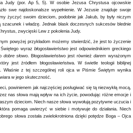
ia Judy (por. Ap 5, 5). W osobie Jezusa Chrystusa ojcowskie
zło swe najdoskonalsze wypełnienie. W Jezusie znajduje swoje
emy życzyć swoim dzieciom, podobnie jak Jakub, by były niczym
dą szacunek i władzę. Jednak blask doczesnych sukcesów blednie
hrystus, zwycięski Lew z pokolenia Judy.
nym powyżej przykładom możemy stwierdzić, że jest to życzenie
a Świętego wyraz
błogosławieństwo
jest odpowiednikiem greckiego
ub
dobre słowo
. Błogosławieństwo jest również
darem
wyrażonym
y jest źródłem błogosławieństwa. W świetle teologii biblijnej
. Właśnie z tej szczególnej roli ojca w Piśmie Świętym wynika
wiara w jego skuteczność.
ci, powinienem jak najczęściej posługiwać się tą niezwykłą mocą,
rzez nas słowa mają wpływ na ich życie, powodując różne emocje i
y naszym dzieciom. Niech nasze słowa wywołują pozytywne uczucia i
która pomaga uwierzyć w siebie i motywuje do działania. Niech
obrego słowa została zwielokrotniona dzięki potędze Boga – Ojca