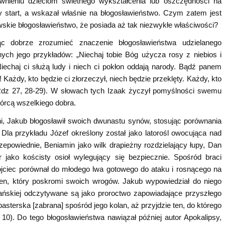
wnieniu dzieciom świetnego wykształcenia lub oszczędności na
y start, a wskazał właśnie na błogosławieństwo. Czym zatem jest
wskie błogosławieństwo, że posiada aż tak niezwykłe właściwości?
c dobrze zrozumieć znaczenie błogosławieństwa udzielanego
ch jego przykładów: „Niechaj tobie Bóg użycza rosy z niebios i
iechaj ci służą ludy i niech ci pokłon oddają narody. Bądź panem
! Każdy, kto będzie ci złorzeczył, niech będzie przeklęty. Każdy, kto
” (Rdz 27, 28-29). W słowach tych Izaak życzył pomyślności swemu
wórcą wszelkiego dobra.
, Jakub błogosławił swoich dwunastu synów, stosując porównania
. Dla przykładu Józef określony został jako latorośl owocująca nad
przepowiednie, Beniamin jako wilk drapieżny rozdzielający łupy, Dan
 jako kościsty osioł wylegujący się bezpiecznie. Spośród braci
ojciec porównał do młodego lwa gotowego do ataku i rosnącego na
ten, który poskromi swoich wrogów. Jakub wypowiedział do niego
ijańskiej odczytywane są jako proroctwo zapowiadające przyszłego
pasterska [zabrana] spośród jego kolan, aż przyjdzie ten, do którego
 10). Do tego błogosławieństwa nawiązał później autor Apokalipsy,