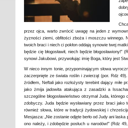
zape
dobr
ojco
Chcą
przez ojca, warto zwrócić uwagę na jeden z wymowny
żyzności ziemi, obfitości zboża i moszczu winnego. N
twoich braci i niech ci pokłon oddają synowie twej matki
będzie cię błogosławił, niech będzie błogosławiony!
synowi Jakubowi, przywołując imię Boga, który jest St
W nieco innym tonie, przypominającym słowa wyroczni
zaczerpnięte ze świata roślin i zwierząt (por. Rdz 49)
źródłem, Neftali jako rozłożysty terebint dający miłe 
jako żmija jadowita atakująca z zasadzki a Issachar
szczególne błogosławieństwo otrzymał Juda, którego 
zdobyczy. Juda będzie wysławiany przez braci jako 
również słowa, które w tradycji żydowskiej i chrześc
Mesjasza: „Nie zostanie odjęte berło od Judy ani laska 
ono należy, i zdobędzie posłuch u narodów!” (Rdz 49,