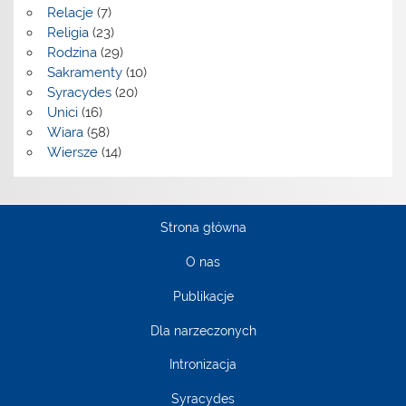
Relacje
(7)
Religia
(23)
Rodzina
(29)
Sakramenty
(10)
Syracydes
(20)
Unici
(16)
Wiara
(58)
Wiersze
(14)
Strona główna
O nas
Publikacje
Dla narzeczonych
Intronizacja
Syracydes