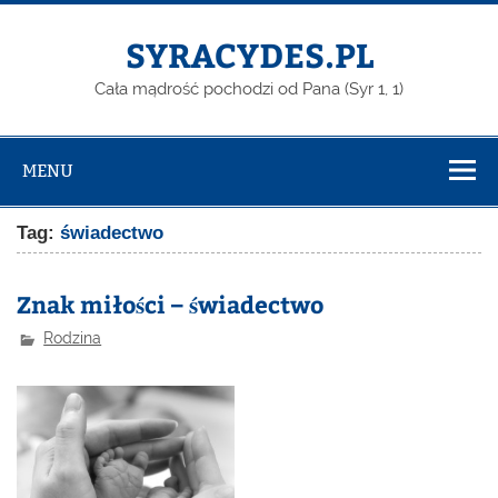
Skip
to
content
SYRACYDES.PL
Cała mądrość pochodzi od Pana (Syr 1, 1)
MENU
Tag:
świadectwo
Znak miłości – świadectwo
Rodzina