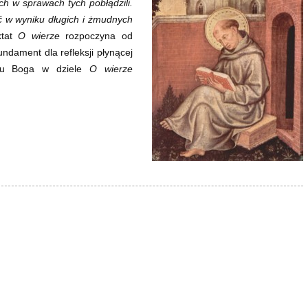
ich w sprawach tych pobłądzili.
ść w wyniku długich i żmudnych
ktat
O wierze
rozpoczyna od
undament dla refleksji płynącej
razu Boga w dziele
O wierze