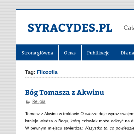
Skip
to
content
SYRACYDES.PL
Cał
Strona główna
O nas
Publikacje
Dla n
Tag:
Filozofia
Bóg Tomasza z Akwinu
Religia
Tomasz z Akwinu w traktacie
O wierze
daje wyraz swojem
istnieje wiedza o Bogu, którą człowiek może odkryć na d
W pewnym miejscu stwierdza:
Wszystko to, co powiedzi