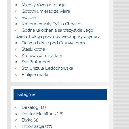
Między rózgą a relacją
Gotowi umierać za wiarę
Św. Jan
Królem chwały Tyś, o Chryste!
Godne ukochania są wszystkie Jego
dzieła. Lekcja przyrody według Syracydesa
Pieśń o bitwie pod Grunwaldem
Stasiukowie
Królewska misja taty
Św. Brat Albert
Św. Urszula Ledóchowska
Biblijne matki
Kategorie
Dekalog
(12)
Doctor Mellifluus
(16)
Etyka
(4)
Intronizacja
(77)