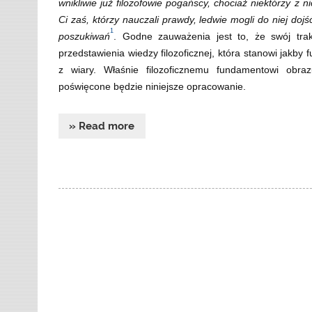
wnikliwie już filozofowie pogańscy, chociaż niektórzy z n
Ci zaś, którzy nauczali prawdy, ledwie mogli do niej doj
1
poszukiwań
. Godne zauważenia jest to, że swój tra
przedstawienia wiedzy filozoficznej, która stanowi jakby f
z wiary. Właśnie filozoficznemu fundamentowi ob
poświęcone będzie niniejsze opracowanie.
» Read more