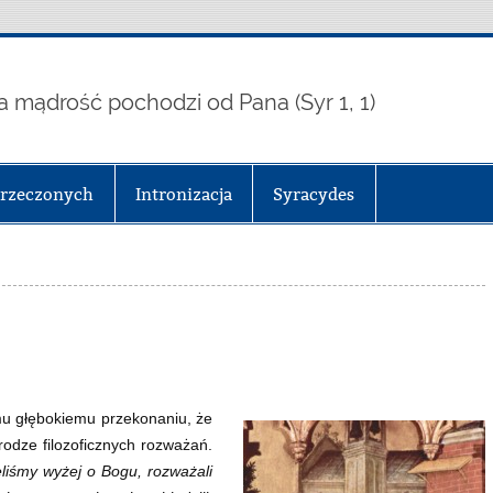
a mądrość pochodzi od Pana (Syr 1, 1)
arzeczonych
Intronizacja
Syracydes
u głębokiemu przekonaniu, że
rodze filozoficznych rozważań.
eliśmy wyżej o Bogu, rozważali