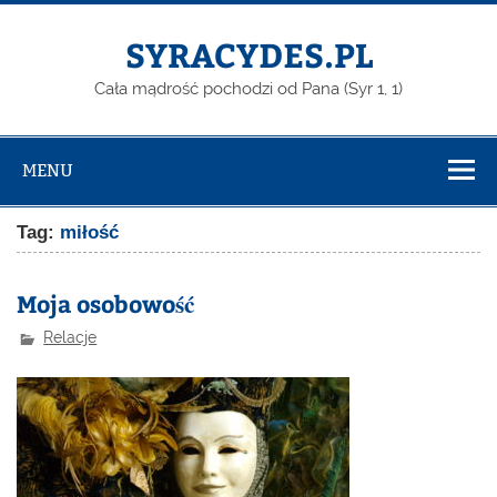
Skip
to
content
SYRACYDES.PL
Cała mądrość pochodzi od Pana (Syr 1, 1)
MENU
Tag:
miłość
Moja osobowość
Relacje