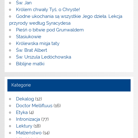
Św. Jan
Królem chwały Tyś, o Chryste!
Godne ukochania są wszystkie Jego dzieła. Lekcja
przyrody według Syracydesa
Pieśń o bitwie pod Grunwaldem
Stasiukowie
Królewska misja taty
Św. Brat Albert
Św. Urszula Ledóchowska
Biblijne matki
Kategorie
Dekalog
(12)
Doctor Mellifluus
(16)
Etyka
(4)
Intronizacja
(77)
Lektury
(18)
Małżeństwo
(14)