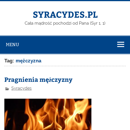
Skip
to
content
SYRACYDES.PL
Cała mądrość pochodzi od Pana (Syr 1, 1)
MENU
Tag:
mężczyzna
Pragnienia mężczyzny
Syracydes