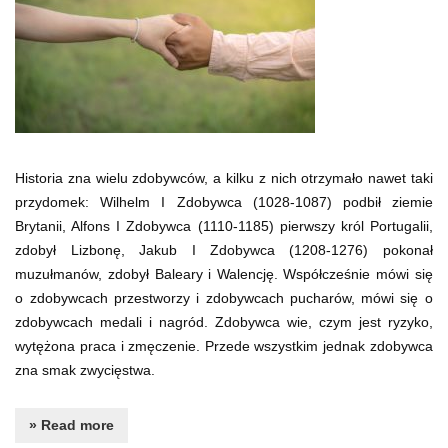
Historia zna wielu zdobywców, a kilku z nich otrzymało nawet taki
przydomek: Wilhelm I Zdobywca (1028-1087) podbił ziemie
Brytanii, Alfons I Zdobywca (1110-1185) pierwszy król Portugalii,
zdobył Lizbonę, Jakub I Zdobywca (1208-1276) pokonał
muzułmanów, zdobył Baleary i Walencję. Współcześnie mówi się
o zdobywcach przestworzy i zdobywcach pucharów, mówi się o
zdobywcach medali i nagród. Zdobywca wie, czym jest ryzyko,
wytężona praca i zmęczenie. Przede wszystkim jednak zdobywca
zna smak zwycięstwa.
» Read more