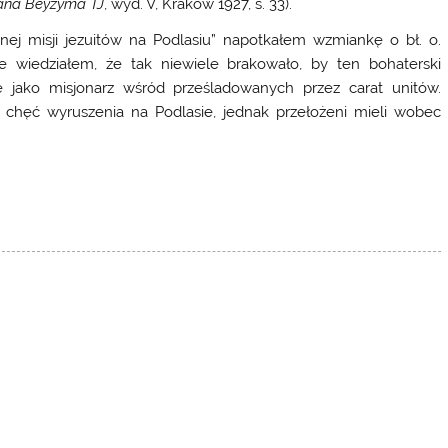
Jana Beyzyma TJ
, wyd. V, Kraków 1927, s. 33).
jnej misji jezuitów na Podlasiu” napotkałem wzmiankę o bł. o.
e wiedziałem, że tak niewiele brakowało, by ten bohaterski
ię jako misjonarz wśród prześladowanych przez carat unitów.
ł chęć wyruszenia na Podlasie, jednak przełożeni mieli wobec