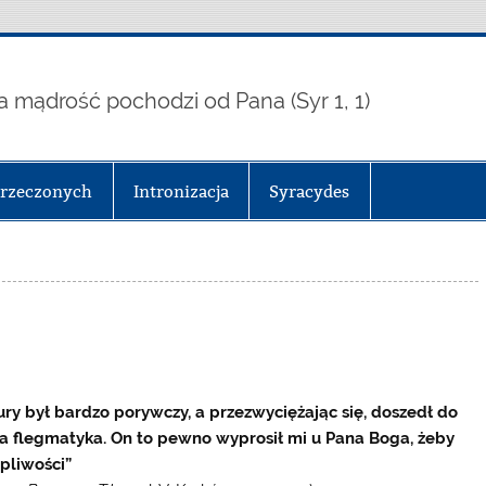
a mądrość pochodzi od Pana (Syr 1, 1)
arzeczonych
Intronizacja
Syracydes
tury był bardzo porywczy, a przezwyciężając się, doszedł do
za flegmatyka. On to pewno wyprosił mi u Pana Boga, żeby
pliwości”