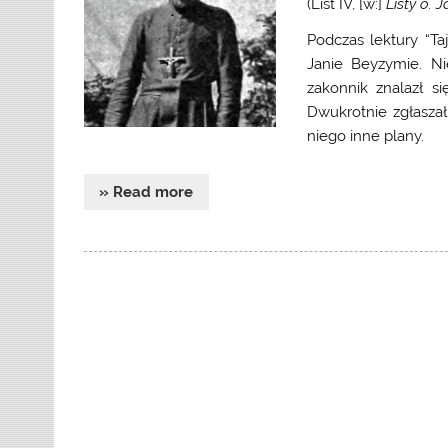
(List IV, [w:]
Listy o. 
Podczas lektury “Ta
Janie Beyzymie. Ni
zakonnik znalazł s
Dwukrotnie zgłasza
niego inne plany.
» Read more