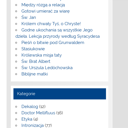
Między rózgą a relacją
Gotowi umierać za wiarę
Św. Jan
Królem chwały Tyś, o Chryste!
Godne ukochania są wszystkie Jego
dzieła. Lekcja przyrody według Syracydesa
Pieśń o bitwie pod Grunwaldem
Stasiukowie
Królewska misja taty
Św. Brat Albert
Św. Urszula Ledóchowska
Biblijne matki
Kategorie
Dekalog
(12)
Doctor Mellifluus
(16)
Etyka
(4)
Intronizacja
(77)