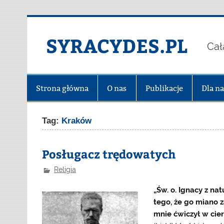
Skip
to
content
SYRACYDES.PL
Cał
Strona główna
O nas
Publikacje
Dla n
Tag:
Kraków
Posługacz trędowatych
Religia
„Św. o. Ignacy z na
tego, że go miano 
mnie ćwiczył w cier