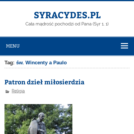
Skip
to
content
SYRACYDES.PL
Cała mądrość pochodzi od Pana (Syr 1, 1)
MENU
Tag:
św. Wincenty a Paulo
Patron dzieł miłosierdzia
Religia