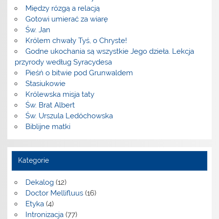
Między rózgą a relacją
Gotowi umierać za wiarę
Św. Jan
Królem chwały Tyś, o Chryste!
Godne ukochania są wszystkie Jego dzieła. Lekcja
przyrody według Syracydesa
Pieśń o bitwie pod Grunwaldem
Stasiukowie
Królewska misja taty
Św. Brat Albert
Św. Urszula Ledóchowska
Biblijne matki
Kategorie
Dekalog
(12)
Doctor Mellifluus
(16)
Etyka
(4)
Intronizacja
(77)