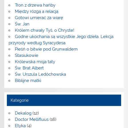
Tron z drzewa hańby
Między rózgą a relacją
Gotowi umierać za wiarę
Św. Jan
Królem chwały Tyś, o Chryste!
Godne ukochania są wszystkie Jego dzieła. Lekcja
przyrody według Syracydesa
Pieśń o bitwie pod Grunwaldem
Stasiukowie
Królewska misja taty
Św. Brat Albert
Św. Urszula Ledóchowska
Biblijne matki
Kategorie
Dekalog
(12)
Doctor Mellifluus
(16)
Etyka
(4)