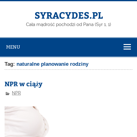
Skip
to
content
SYRACYDES.PL
Cała mądrość pochodzi od Pana (Syr 1, 1)
MENU
Tag:
naturalne planowanie rodziny
NPR w ciąży
NPR