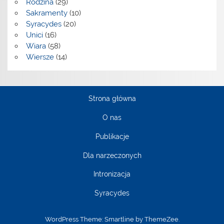
Rodzina
(29)
Sakramenty
(10)
Syracydes
(20)
Unici
(16)
Wiara
(58)
Wiersze
(14)
Strona główna
O nas
Publikacje
Dla narzeczonych
Intronizacja
Syracydes
WordPress Theme: Smartline by ThemeZee.