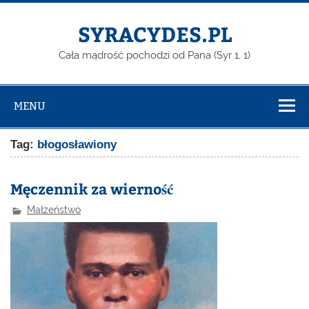
Skip
to
content
SYRACYDES.PL
Cała mądrość pochodzi od Pana (Syr 1, 1)
MENU
Tag:
błogosławiony
Męczennik za wierność
Małżeństwo